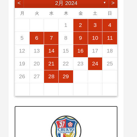
<
2月 2024
>
▼
月
火
水
木
金
土
日
2
5
7
3
5
1
1
4
7
2
5
7
3
6
1
4
6
2
2
5
1
3
6
1
4
7
2
5
7
3
7
3
5
1
3
6
2
4
7
2
5
5
1
4
6
2
4
7
3
5
1
3
6
6
2
5
7
3
5
1
1
2
3
4
12
14
10
12
14
12
14
10
13
13
12
10
13
14
12
14
10
14
10
12
10
13
14
12
12
13
14
10
12
10
13
13
12
14
10
12
11
11
11
11
11
11
9
8
8
9
8
9
9
8
8
9
8
9
9
8
9
8
9
8
5
6
7
8
9
10
11
16
19
21
17
19
15
15
18
21
16
19
21
17
20
15
18
20
16
16
19
15
17
20
15
18
21
16
19
21
17
21
17
19
15
17
20
16
18
21
16
19
19
15
18
20
16
18
21
17
19
15
17
20
20
16
19
21
17
19
15
12
13
14
15
16
17
18
23
26
28
24
26
22
22
25
28
23
26
28
24
27
22
25
27
23
23
26
22
24
27
22
25
28
23
26
28
24
28
24
26
22
24
27
23
25
28
23
26
26
22
25
27
23
25
28
24
26
22
24
27
27
23
26
28
24
26
22
19
20
21
22
23
24
25
30
31
29
30
31
29
30
29
29
30
31
31
29
30
30
29
30
31
29
30
31
29
26
27
28
29