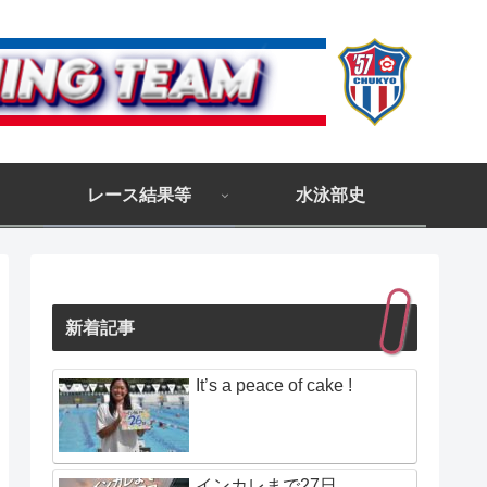
レース結果等
水泳部史
新着記事
It’s a peace of cake !
インカレまで27日