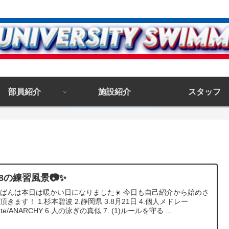
部員紹介
施設紹介
スタッフ
28の練習風景📷✨
ばんは本日は暖かい日になりました☀️ 今日も自己紹介から始めさ
頂きます！ 1.杉本碧波 2.静岡県 3.8月21日 4.個人メドレー
ate/ANARCHY 6.人の泳ぎの真似 7. (1)ルールを守る ...