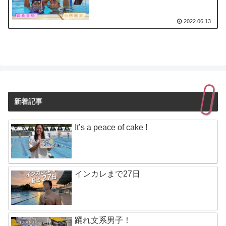
2022.06.13
新着記事
It’s a peace of cake !
インカレまで27日
踊れ文系男子！