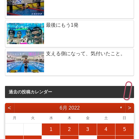
最後にもう1発
支える側になって、気付いたこと。
過去の投稿カレンダー
<
>
6月 2022
▼
月
火
水
木
金
土
日
1
2
3
4
5