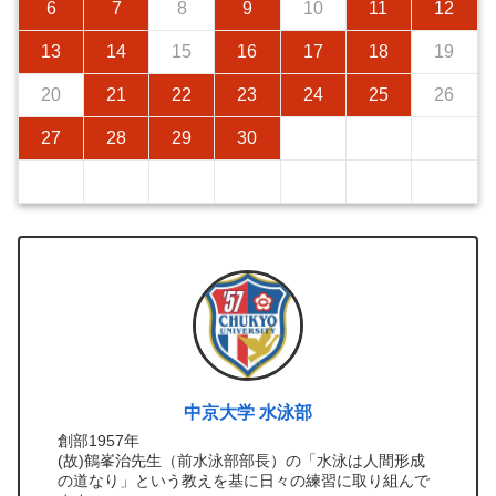
6
7
8
9
10
11
12
13
14
15
16
17
18
19
20
21
22
23
24
25
26
27
28
29
30
中京大学 水泳部
創部1957年
(故)鶴峯治先生（前水泳部部長）の「水泳は人間形成
の道なり」という教えを基に日々の練習に取り組んで