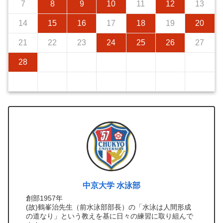
7
8
9
10
11
12
13
14
15
16
17
18
19
20
21
22
23
24
25
26
27
28
中京大学 水泳部
創部1957年
(故)鶴峯治先生（前水泳部部長）の「水泳は人間形成
の道なり」という教えを基に日々の練習に取り組んで