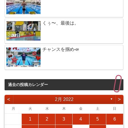
くぅ〜、最後は。
チャンスを掴め📣
過去の投稿カレンダー
<
>
2月 2022
▼
月
火
水
木
金
土
日
1
2
3
4
5
6