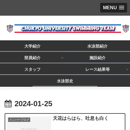
MENU
大学紹介
水泳部紹介
部員紹介
施設紹介
スタッフ
レース結果等
水泳部史
2024-01-25
天花はらはら、吐息も白く
メンバーブログ