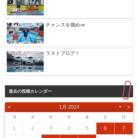
チャンスを掴め📣
ラストブログ！
過去の投稿カレンダー
<
>
1月 2024
▼
月
火
水
木
金
土
日
1
2
3
4
5
6
7