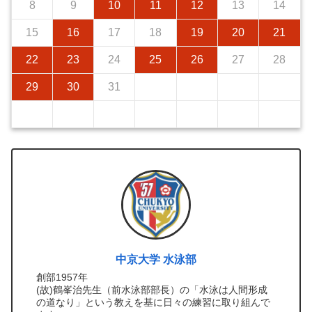
8
9
10
11
12
13
14
15
16
17
18
19
20
21
22
23
24
25
26
27
28
29
30
31
中京大学 水泳部
創部1957年
(故)鶴峯治先生（前水泳部部長）の「水泳は人間形成
の道なり」という教えを基に日々の練習に取り組んで