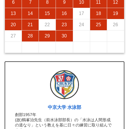
6
7
8
9
10
11
12
13
14
15
16
17
18
19
20
21
22
23
24
25
26
27
28
29
30
中京大学 水泳部
創部1957年
(故)鶴峯治先生（前水泳部部長）の「水泳は人間形成
の道なり」という教えを基に日々の練習に取り組んで