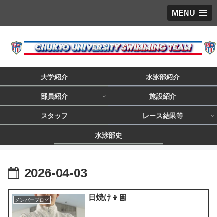
MENU
大学紹介
水泳部紹介
部員紹介
施設紹介
スタッフ
レース結果等
水泳部史
2026-04-03
日焼け👦🏽
メンバーブログ