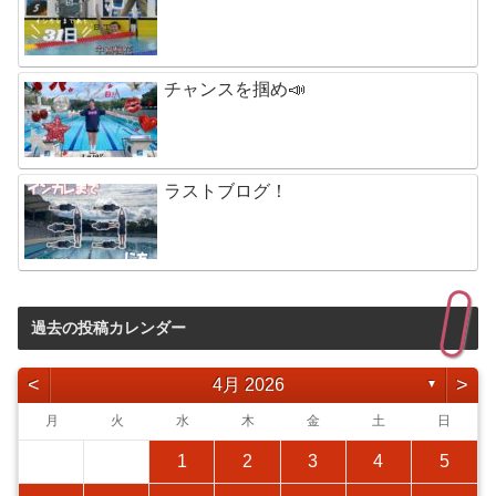
チャンスを掴め📣
ラストブログ！
過去の投稿カレンダー
<
>
4月 2026
▼
月
火
水
木
金
土
日
1
2
3
4
5