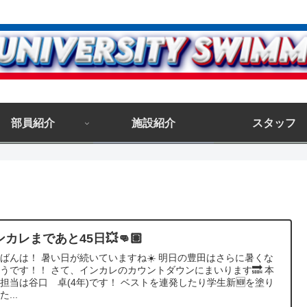
部員紹介
施設紹介
スタッフ
ンカレまであと45日💥👊🏽
ばんは！ 暑い日が続いていますね☀️ 明日の豊田はさらに暑くな
うです！！ さて、インカレのカウントダウンにまいります🔜 本
担当は谷口 卓(4年)です！ ベストを連発したり学生新🆕を塗り
...