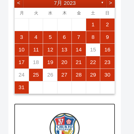
<
7月 2023
>
▼
月
火
水
木
金
土
日
2
5
7
3
5
1
1
4
7
2
5
7
3
6
1
4
6
2
2
5
1
3
6
1
4
7
2
5
7
3
4
7
3
5
1
3
6
4
7
2
5
5
1
4
6
2
4
7
3
5
1
3
6
6
2
5
7
3
5
1
1
2
12
14
10
12
14
12
14
10
13
13
12
10
13
14
12
14
10
14
10
12
10
13
14
12
12
13
14
10
12
10
13
13
12
14
10
12
11
11
11
11
11
11
11
9
8
8
9
8
9
9
8
8
9
8
9
8
9
8
9
8
3
4
5
6
7
8
9
16
19
21
17
19
15
15
18
21
16
19
21
17
20
15
18
20
16
16
19
15
17
20
15
18
21
16
19
21
17
18
21
17
19
15
17
20
18
21
16
19
19
15
18
20
16
18
21
17
19
15
17
20
20
16
19
21
17
19
15
10
11
12
13
14
15
16
23
26
28
24
26
22
22
25
28
23
26
28
24
27
22
25
27
23
23
26
22
24
27
22
25
28
23
26
28
24
25
28
24
26
22
24
27
25
28
23
26
26
22
25
27
23
25
28
24
26
22
24
27
27
23
26
28
24
26
22
17
18
19
20
21
22
23
30
31
29
30
31
29
30
29
29
30
31
31
29
30
29
30
31
29
30
31
29
24
25
26
27
28
29
30
31