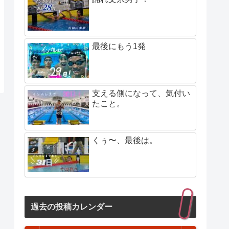
最後にもう1発
支える側になって、気付い
たこと。
くぅ〜、最後は。
過去の投稿カレンダー