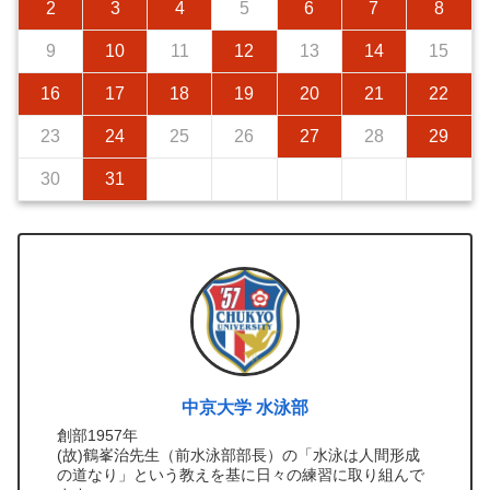
2
3
4
5
6
7
8
9
10
11
12
13
14
15
16
17
18
19
20
21
22
23
24
25
26
27
28
29
30
31
中京大学 水泳部
創部1957年
(故)鶴峯治先生（前水泳部部長）の「水泳は人間形成
の道なり」という教えを基に日々の練習に取り組んで