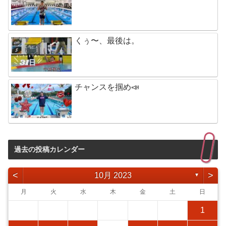
くぅ〜、最後は。
チャンスを掴め📣
過去の投稿カレンダー
<
>
10月 2023
▼
月
火
水
木
金
土
日
1