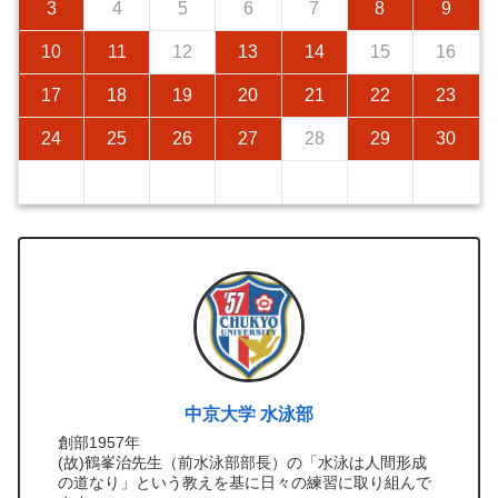
3
4
5
6
7
8
9
10
11
12
13
14
15
16
17
18
19
20
21
22
23
24
25
26
27
28
29
30
中京大学 水泳部
創部1957年
(故)鶴峯治先生（前水泳部部長）の「水泳は人間形成
の道なり」という教えを基に日々の練習に取り組んで