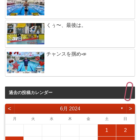
くぅ〜、最後は。
チャンスを掴め📣
過去の投稿カレンダー
<
>
6月 2024
▼
月
火
水
木
金
土
日
1
2