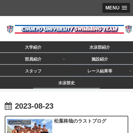
MENU
大学紹介
水泳部紹介
部員紹介
施設紹介
スタッフ
レース結果等
水泳部史
2023-08-23
松葉柊哉のラストブログ
メンバーブログ