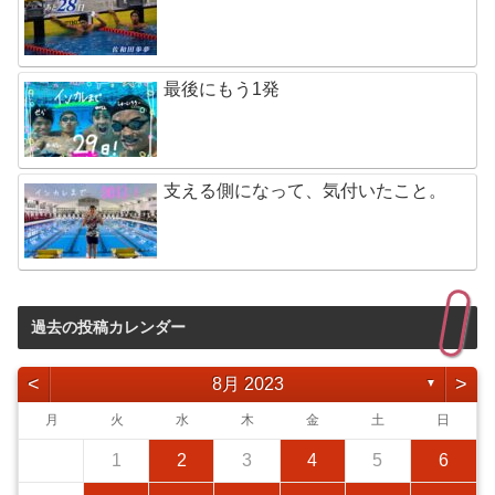
最後にもう1発
支える側になって、気付いたこと。
過去の投稿カレンダー
<
>
8月 2023
▼
月
火
水
木
金
土
日
1
2
3
4
5
6