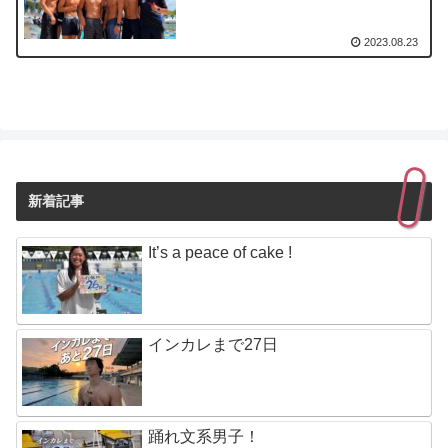
2023.08.23
新着記事
It’s a peace of cake !
インカレまで27日
踊れ文系男子！