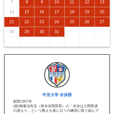
7
8
9
10
11
12
13
14
15
16
17
18
19
20
21
22
23
24
25
26
27
28
29
30
31
中京大学 水泳部
創部1957年
(故)鶴峯治先生（前水泳部部長）の「水泳は人間形成
の道なり」という教えを基に日々の練習に取り組んで