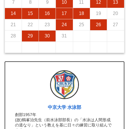
7
8
9
10
11
12
13
14
15
16
17
18
19
20
21
22
23
24
25
26
27
28
29
30
31
中京大学 水泳部
創部1957年
(故)鶴峯治先生（前水泳部部長）の「水泳は人間形成
の道なり」という教えを基に日々の練習に取り組んで