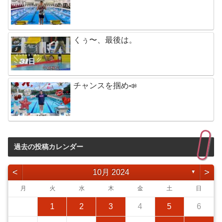
くぅ〜、最後は。
チャンスを掴め📣
過去の投稿カレンダー
<
>
10月 2024
▼
月
火
水
木
金
土
日
1
2
3
4
5
6