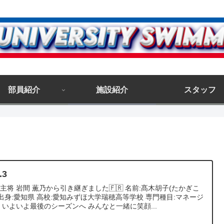
部員紹介
施設紹介
スタッフ
.3
主将 岩間 薫乃から引き継ぎました🇫🇷 名前:髙木胡子(たかぎこ
 出身:愛知県 高校:愛知みずほ大学瑞穂高等学校 専門種目:マネージ
 いよいよ最後のシーズンへ みんなと一緒に笑顔...