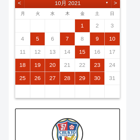
<
10月 2021
>
▼
月
火
水
木
金
土
日
2
5
7
3
5
1
1
4
7
2
5
7
3
6
1
4
6
2
2
5
1
3
6
1
4
7
2
5
7
3
4
7
3
5
1
3
6
2
4
7
2
5
5
1
4
6
2
4
7
3
5
1
3
6
6
2
5
7
5
1
1
2
3
12
14
10
12
14
12
14
10
13
13
12
10
13
14
12
14
10
14
10
12
10
13
14
12
12
13
14
10
12
10
13
13
12
14
12
11
11
11
11
11
11
11
9
8
8
9
8
9
9
8
8
9
8
9
9
8
9
8
9
8
4
5
6
7
8
9
10
16
19
21
17
19
15
15
18
21
16
19
21
17
20
15
18
20
16
16
19
15
17
20
15
18
21
16
19
21
17
18
21
17
19
15
17
20
16
18
21
16
19
19
15
18
20
16
18
21
17
19
15
17
20
20
16
19
21
19
15
11
12
13
14
15
16
17
23
26
28
24
26
22
22
25
28
23
26
28
24
27
22
25
27
23
23
26
22
24
27
22
25
28
23
26
28
24
25
28
24
26
22
24
27
23
25
28
23
26
26
22
25
27
23
25
28
24
26
22
24
27
27
23
26
28
26
22
18
19
20
21
22
23
24
30
31
29
30
31
29
30
29
29
30
31
31
29
30
30
29
30
31
29
30
29
25
26
27
28
29
30
31