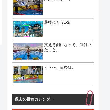
最後にもう1発
支える側になって、気付い
たこと。
くぅ〜、最後は。
過去の投稿カレンダー