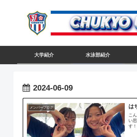
大学紹介
水泳部紹介
2024-06-09
は
メンバーブログ
こん
い思
す