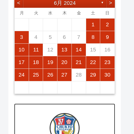
<
6月 2024
>
▼
月
火
水
木
金
土
日
2
5
7
3
5
1
1
4
7
2
5
7
3
6
1
4
6
2
2
5
1
3
6
1
4
7
5
7
3
4
7
3
5
1
3
6
2
4
7
2
5
5
1
4
6
2
4
7
3
5
1
3
6
6
2
5
7
3
5
1
1
2
12
14
10
12
14
12
14
10
13
13
12
10
13
14
12
14
10
14
10
12
10
13
14
12
12
13
14
10
12
10
13
13
12
14
10
12
11
11
11
11
11
11
11
9
8
8
9
8
9
9
8
8
8
9
9
8
9
8
9
8
3
4
5
6
7
8
9
16
19
21
17
19
15
15
18
21
16
19
21
17
20
15
18
20
16
16
19
15
17
20
15
18
21
19
21
17
18
21
17
19
15
17
20
16
18
21
16
19
19
15
18
20
16
18
21
17
19
15
17
20
20
16
19
21
17
19
15
10
11
12
13
14
15
16
23
26
28
24
26
22
22
25
28
23
26
28
24
27
22
25
27
23
23
26
22
24
27
22
25
28
26
28
24
25
28
24
26
22
24
27
23
25
28
23
26
26
22
25
27
23
25
28
24
26
22
24
27
27
23
26
28
24
26
22
17
18
19
20
21
22
23
30
31
29
30
31
29
30
29
29
31
31
29
30
30
29
30
31
29
30
31
29
24
25
26
27
28
29
30