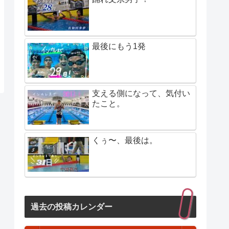
最後にもう1発
支える側になって、気付い
たこと。
くぅ〜、最後は。
過去の投稿カレンダー