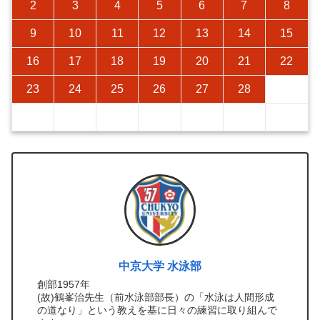
2
3
4
5
6
7
8
9
10
11
12
13
14
15
16
17
18
19
20
21
22
23
24
25
26
27
28
中京大学 水泳部
創部1957年
(故)鶴峯治先生（前水泳部部長）の「水泳は人間形成
の道なり」という教えを基に日々の練習に取り組んで