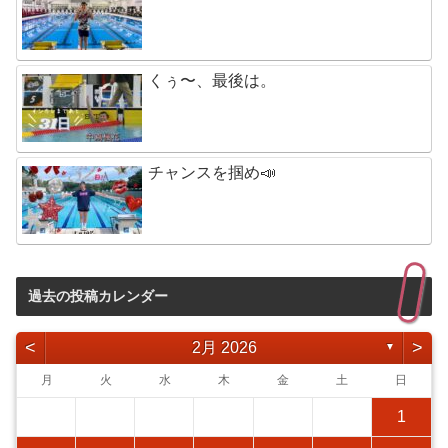
くぅ〜、最後は。
チャンスを掴め📣
過去の投稿カレンダー
<
>
2月 2026
▼
月
火
水
木
金
土
日
1