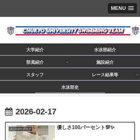
MENU
大学紹介
水泳部紹介
部員紹介
施設紹介
スタッフ
レース結果等
水泳部史
2026-02-17
優しさ100パーセント💯✨️
メンバーブログ