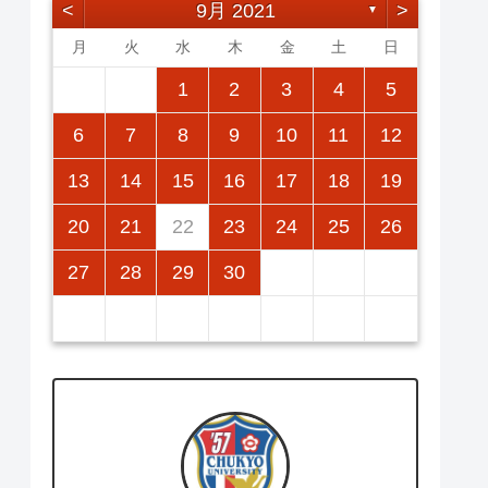
<
9月 2021
>
▼
月
火
水
木
金
土
日
2
5
7
3
5
1
1
4
7
2
5
7
3
6
1
4
6
2
2
5
1
3
6
1
4
7
2
5
7
3
4
7
3
5
1
3
6
2
4
7
2
5
5
1
4
6
2
4
7
3
5
1
3
6
6
2
5
7
3
1
1
2
3
4
5
12
14
10
12
14
12
14
10
13
13
12
10
13
14
12
14
10
14
10
12
10
13
14
12
12
13
14
10
12
10
13
13
12
14
10
11
11
11
11
11
11
11
9
8
8
9
8
9
9
8
8
9
8
9
9
8
9
8
9
8
6
7
8
9
10
11
12
16
19
21
17
19
15
15
18
21
16
19
21
17
20
15
18
20
16
16
19
15
17
20
15
18
21
16
19
21
17
18
21
17
19
15
17
20
16
18
21
16
19
19
15
18
20
16
18
21
17
19
15
17
20
20
16
19
21
17
15
13
14
15
16
17
18
19
23
26
28
24
26
22
22
25
28
23
26
28
24
27
22
25
27
23
23
26
22
24
27
22
25
28
23
26
28
24
25
28
24
26
22
24
27
23
25
28
23
26
26
22
25
27
23
25
28
24
26
22
24
27
27
23
26
28
24
22
20
21
22
23
24
25
26
30
31
29
30
31
29
30
29
29
30
31
31
29
30
30
29
30
31
29
30
31
29
27
28
29
30