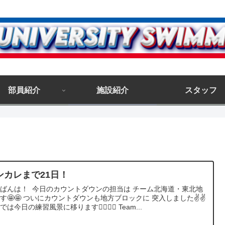
部員紹介
施設紹介
スタッフ
ンカレまで21日！
ばんは！ 今日のカウントダウンの担当は チーム北海道・東北地
す🤩🤩 ついにカウントダウンも地方ブロックに 突入しました✌️✌️
は今日の練習風景に移ります🏊‍♂️🏊‍♂️ Team...