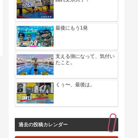
最後にもう1発
支える側になって、気付い
たこと。
くぅ〜、最後は。
過去の投稿カレンダー