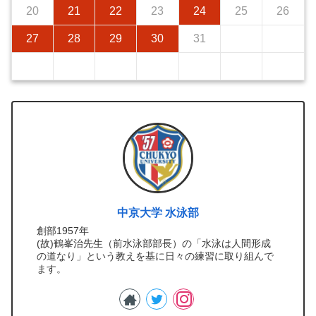
20
21
22
23
24
25
26
27
28
29
30
31
中京大学 水泳部
創部1957年
(故)鶴峯治先生（前水泳部部長）の「水泳は人間形成
の道なり」という教えを基に日々の練習に取り組んで
ます。