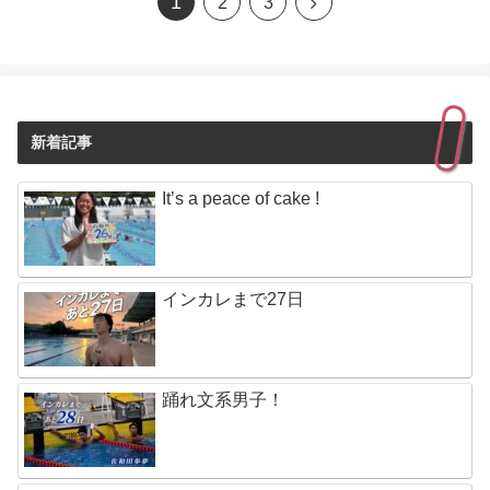
1
2
3
新着記事
It’s a peace of cake !
インカレまで27日
踊れ文系男子！