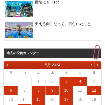
最後にもう1発
支える側になって、気付いたこと。
過去の投稿カレンダー
<
>
5月 2024
▼
月
火
水
木
金
土
日
1
2
3
4
5
6
7
8
9
10
11
12
13
14
15
16
17
18
19