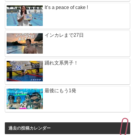
It’s a peace of cake !
インカレまで27日
踊れ文系男子！
最後にもう1発
過去の投稿カレンダー