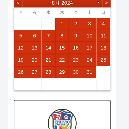
<
8月 2024
>
▼
月
火
水
木
金
土
日
2
5
7
3
5
1
1
4
7
2
5
7
3
6
1
4
6
2
2
5
1
3
6
1
7
2
5
7
3
4
7
3
5
1
3
6
2
4
7
2
5
5
1
4
6
2
4
7
3
5
1
3
6
6
2
5
7
3
5
1
1
2
3
4
12
14
10
12
14
12
14
10
13
13
12
10
13
14
12
14
10
14
10
12
10
13
14
12
12
13
14
10
12
10
13
13
12
14
10
12
11
11
11
11
11
11
9
8
8
9
8
9
9
8
8
9
8
9
9
8
9
8
9
8
5
6
7
8
9
10
11
16
19
21
17
19
15
15
18
21
16
19
21
17
20
15
18
20
16
16
19
15
17
20
15
21
16
19
21
17
18
21
17
19
15
17
20
16
18
21
16
19
19
15
18
20
16
18
21
17
19
15
17
20
20
16
19
21
17
19
15
12
13
14
15
16
17
18
23
26
28
24
26
22
22
25
28
23
26
28
24
27
22
25
27
23
23
26
22
24
27
22
28
23
26
28
24
25
28
24
26
22
24
27
23
25
28
23
26
26
22
25
27
23
25
28
24
26
22
24
27
27
23
26
28
24
26
22
19
20
21
22
23
24
25
30
31
29
30
31
29
30
29
29
30
31
31
29
30
30
29
30
31
29
30
31
29
26
27
28
29
30
31