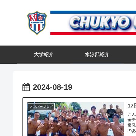
大学紹介
水泳部紹介
2024-08-19
17
メンバーブログ
こん
全チ
爆発
のあ