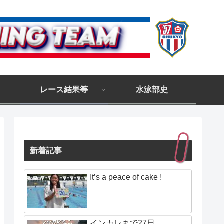
レース結果等
水泳部史
新着記事
It’s a peace of cake !
インカレまで27日