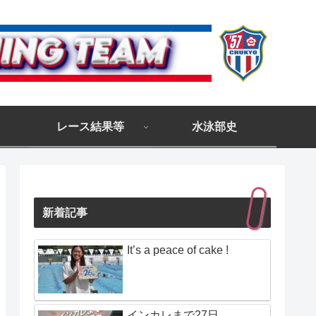
レース結果等
水泳部史
新着記事
It’s a peace of cake !
インカレまで27日