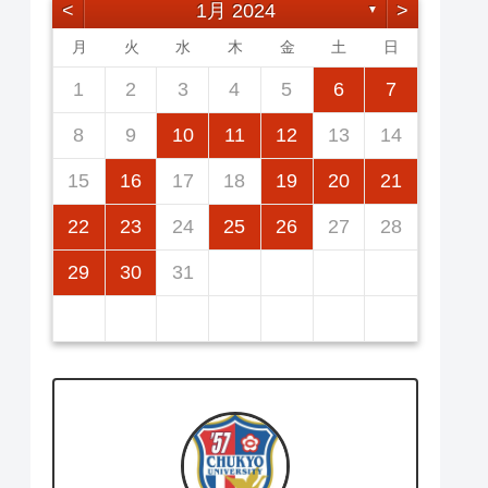
<
1月 2024
>
▼
月
火
水
木
金
土
日
2
5
7
3
5
1
1
4
7
2
5
7
3
6
1
4
6
2
2
5
1
3
6
1
4
7
2
5
7
3
4
3
5
1
3
6
2
4
7
2
5
5
1
4
6
2
4
7
3
5
1
3
6
6
2
5
7
3
5
1
1
2
3
4
5
6
7
12
14
10
12
14
12
14
10
13
13
12
10
13
14
12
14
10
10
12
10
13
14
12
12
13
14
10
12
10
13
13
12
14
10
12
11
11
11
11
11
11
11
9
8
8
9
8
9
9
8
8
9
8
9
9
8
9
8
9
8
8
9
10
11
12
13
14
16
19
21
17
19
15
15
18
21
16
19
21
17
20
15
18
20
16
16
19
15
17
20
15
18
21
16
19
21
17
18
17
19
15
17
20
16
18
21
16
19
19
15
18
20
16
18
21
17
19
15
17
20
20
16
19
21
17
19
15
15
16
17
18
19
20
21
23
26
28
24
26
22
22
25
28
23
26
28
24
27
22
25
27
23
23
26
22
24
27
22
25
28
23
26
28
24
25
24
26
22
24
27
23
25
28
23
26
26
22
25
27
23
25
28
24
26
22
24
27
27
23
26
28
24
26
22
22
23
24
25
26
27
28
30
31
29
30
31
29
30
29
29
30
31
31
29
30
30
29
30
31
29
30
31
29
29
30
31