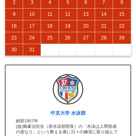
2
3
4
5
6
7
8
9
10
11
12
13
14
15
16
17
18
19
20
21
22
23
24
25
26
27
28
29
30
31
中京大学 水泳部
創部1957年
(故)鶴峯治先生（前水泳部部長）の「水泳は人間形成
の道なり」という教えを基に日々の練習に取り組んで