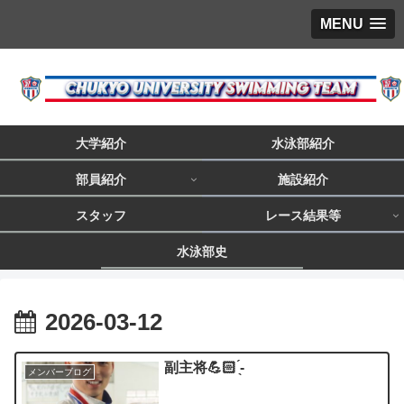
MENU
大学紹介
水泳部紹介
部員紹介
施設紹介
スタッフ
レース結果等
水泳部史
2026-03-12
副主将💪🏻 ̖́-
メンバーブログ