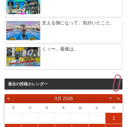
支える側になって、気付いたこと。
くぅ〜、最後は。
過去の投稿カレンダー
<
>
3月 2026
▼
月
火
水
木
金
土
日
1