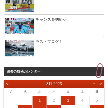
チャンスを掴め📣
ラストブログ！
過去の投稿カレンダー
<
>
3月 2023
▼
月
火
水
木
金
土
日
1
2
3
4
5