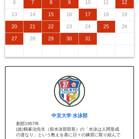
6
7
8
9
10
11
12
13
14
15
16
17
18
19
20
21
22
23
24
25
26
27
28
29
30
31
中京大学 水泳部
創部1957年
(故)鶴峯治先生（前水泳部部長）の「水泳は人間形成
の道なり」という教えを基に日々の練習に取り組んで