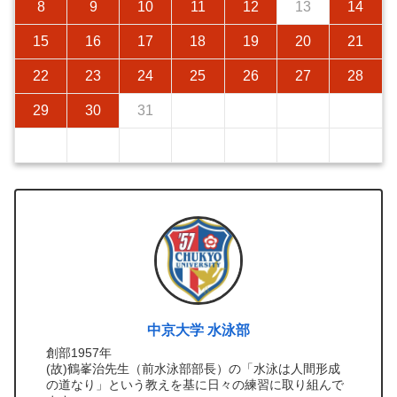
8
9
10
11
12
13
14
15
16
17
18
19
20
21
22
23
24
25
26
27
28
29
30
31
中京大学 水泳部
創部1957年
(故)鶴峯治先生（前水泳部部長）の「水泳は人間形成
の道なり」という教えを基に日々の練習に取り組んで