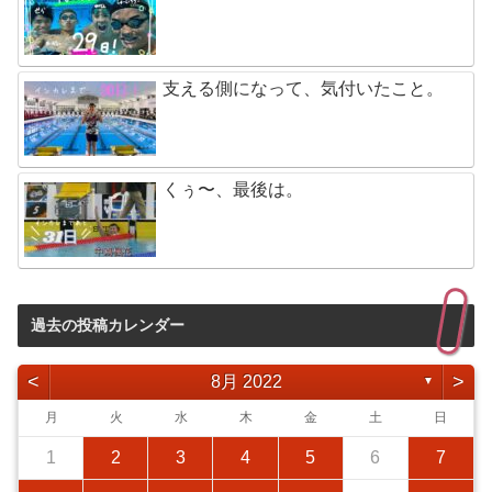
支える側になって、気付いたこと。
くぅ〜、最後は。
過去の投稿カレンダー
<
>
8月 2022
▼
月
火
水
木
金
土
日
1
2
3
4
5
6
7