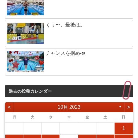
くぅ〜、最後は。
チャンスを掴め📣
過去の投稿カレンダー
<
>
10月 2023
▼
月
火
水
木
金
土
日
1