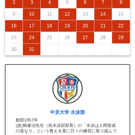
2
3
4
5
6
7
8
9
10
11
12
13
14
15
16
17
18
19
20
21
22
23
24
25
26
27
28
29
30
31
中京大学 水泳部
創部1957年
(故)鶴峯治先生（前水泳部部長）の「水泳は人間形成
の道なり」という教えを基に日々の練習に取り組んで