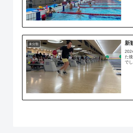
新歓
未分類
20
た後
でし