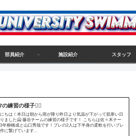
部員紹介
施設紹介
スタッフ
27の練習の様子🏊🏻
んにちは！本日は朝から雨が降り昨日より気温が下がって肌寒い日
りました🥶 藤谷チームの練習の様子です！ こちらは佐々木チー
3年柳橋成と山口秀哉です！ブレの2人は下半身の柔軟を行いブレ
作に繋げています...