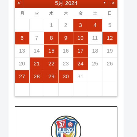
<
5月 2024
>
▼
月
火
水
木
金
土
日
2
5
7
3
5
1
1
4
7
2
5
7
3
6
1
4
6
2
2
5
1
3
6
1
4
7
2
7
3
4
7
3
5
1
3
6
2
4
7
2
5
5
1
4
6
2
4
7
3
5
1
3
6
6
2
5
7
3
5
1
1
2
3
4
5
12
14
10
12
14
12
14
10
13
13
12
10
13
14
14
10
14
10
12
10
13
14
12
12
13
14
10
12
10
13
13
12
14
10
12
11
11
11
11
11
11
11
9
8
8
9
8
9
9
8
8
9
8
9
9
8
9
8
9
8
6
7
8
9
10
11
12
16
19
21
17
19
15
15
18
21
16
19
21
17
20
15
18
20
16
16
19
15
17
20
15
18
21
16
21
17
18
21
17
19
15
17
20
16
18
21
16
19
19
15
18
20
16
18
21
17
19
15
17
20
20
16
19
21
17
19
15
13
14
15
16
17
18
19
23
26
28
24
26
22
22
25
28
23
26
28
24
27
22
25
27
23
23
26
22
24
27
22
25
28
23
28
24
25
28
24
26
22
24
27
23
25
28
23
26
26
22
25
27
23
25
28
24
26
22
24
27
27
23
26
28
24
26
22
20
21
22
23
24
25
26
30
31
29
30
31
29
30
29
29
30
31
31
29
30
30
29
30
31
29
30
31
29
27
28
29
30
31