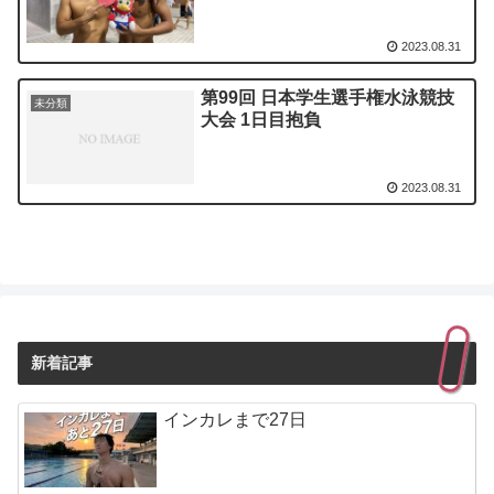
2023.08.31
第99回 日本学生選手権水泳競技
未分類
大会 1日目抱負
2023.08.31
新着記事
インカレまで27日