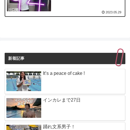
2023.05.29
新着記事
It’s a peace of cake !
インカレまで27日
踊れ文系男子！