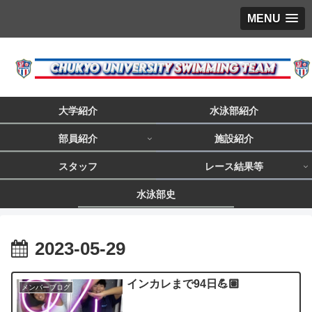
MENU
大学紹介
水泳部紹介
部員紹介
施設紹介
スタッフ
レース結果等
水泳部史
2023-05-29
インカレまで94日💪🏽
メンバーブログ