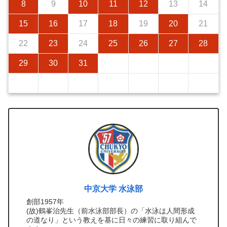
8
9
10
11
12
13
14
15
16
17
18
19
20
21
22
23
24
25
26
27
28
29
30
31
中京大学 水泳部
創部1957年
(故)鶴峯治先生（前水泳部部長）の「水泳は人間形成
の道なり」という教えを基に日々の練習に取り組んで