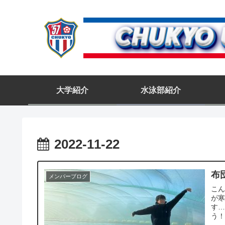
大学紹介
水泳部紹介
2022-11-22
布
メンバーブログ
こん
が
す…
う！