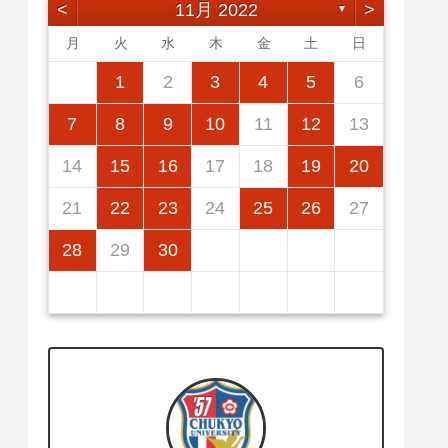
<
11月 2022
>
▼
月
火
水
木
金
土
日
2
5
7
3
5
1
1
4
7
2
5
7
3
6
1
4
6
2
2
5
1
3
6
1
4
7
2
5
7
3
4
7
3
5
1
3
6
2
4
7
2
5
5
1
4
2
4
7
3
5
1
3
6
6
2
5
7
3
5
1
1
2
3
4
5
6
12
14
10
12
14
12
14
10
13
13
12
10
13
14
12
14
10
14
10
12
10
13
14
12
12
14
10
12
10
13
13
12
14
10
12
11
11
11
11
11
11
11
9
8
8
9
8
9
9
8
8
9
8
9
9
8
9
8
9
8
7
8
9
10
11
12
13
16
19
21
17
19
15
15
18
21
16
19
21
17
20
15
18
20
16
16
19
15
17
20
15
18
21
16
19
21
17
18
21
17
19
15
17
20
16
18
21
16
19
19
15
18
16
18
21
17
19
15
17
20
20
16
19
21
17
19
15
14
15
16
17
18
19
20
23
26
28
24
26
22
22
25
28
23
26
28
24
27
22
25
27
23
23
26
22
24
27
22
25
28
23
26
28
24
25
28
24
26
22
24
27
23
25
28
23
26
26
22
25
23
25
28
24
26
22
24
27
27
23
26
28
24
26
22
21
22
23
24
25
26
27
30
31
29
30
31
29
30
29
29
30
31
31
29
30
30
29
30
31
29
30
31
29
28
29
30