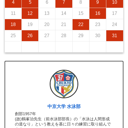
4
5
6
7
8
9
10
11
12
13
14
15
16
17
18
19
20
21
22
23
24
25
26
27
28
29
30
31
中京大学 水泳部
創部1957年
(故)鶴峯治先生（前水泳部部長）の「水泳は人間形成
の道なり」という教えを基に日々の練習に取り組んで