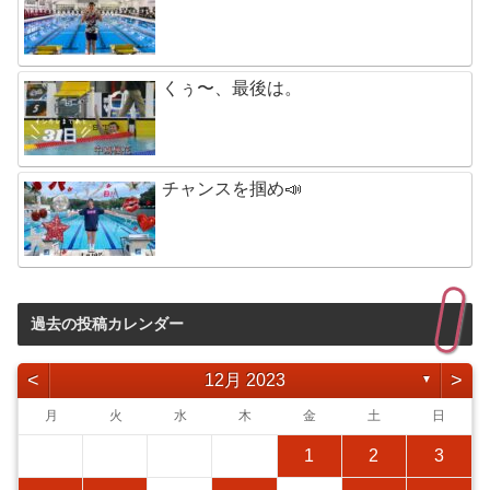
くぅ〜、最後は。
チャンスを掴め📣
過去の投稿カレンダー
<
>
12月 2023
▼
月
火
水
木
金
土
日
1
2
3