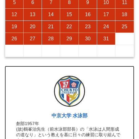
5
6
7
8
9
10
11
12
13
14
15
16
17
18
19
20
21
22
23
24
25
26
27
28
29
30
31
中京大学 水泳部
創部1957年
(故)鶴峯治先生（前水泳部部長）の「水泳は人間形成
の道なり」という教えを基に日々の練習に取り組んで