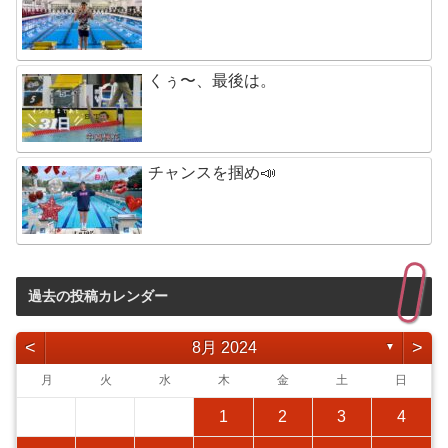
くぅ〜、最後は。
チャンスを掴め📣
過去の投稿カレンダー
<
>
8月 2024
▼
月
火
水
木
金
土
日
1
2
3
4