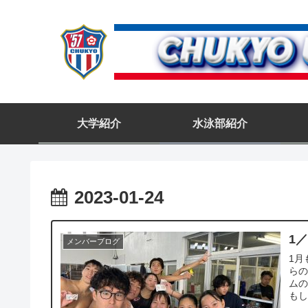
大学紹介
水泳部紹介
2023-01-24
1
メンバーブログ
1月
らの
ムの
もし