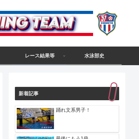
レース結果等
水泳部史
新着記事
踊れ文系男子！
最後にもう1発