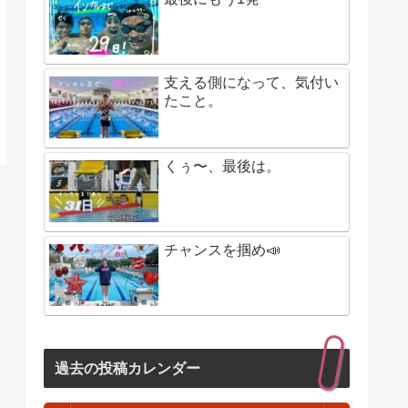
支える側になって、気付い
たこと。
くぅ〜、最後は。
チャンスを掴め📣
過去の投稿カレンダー