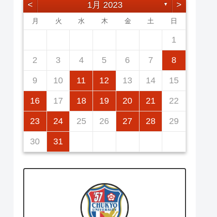
<
1月 2023
>
▼
月
火
水
木
金
土
日
2
5
7
3
5
1
1
4
7
2
5
7
3
6
1
4
6
2
2
5
1
3
6
1
4
7
2
5
7
3
4
7
3
5
1
3
6
2
4
7
2
5
5
4
6
2
4
7
3
5
1
3
6
6
2
5
7
3
5
1
1
12
14
10
12
14
12
14
10
13
13
12
10
13
14
12
14
10
14
10
12
10
13
14
12
12
13
14
10
12
10
13
13
12
14
10
12
11
11
11
11
11
11
11
9
8
8
9
8
9
9
8
8
9
8
9
9
9
8
9
8
2
3
4
5
6
7
8
16
19
21
17
19
15
15
18
21
16
19
21
17
20
15
18
20
16
16
19
15
17
20
15
18
21
16
19
21
17
18
21
17
19
15
17
20
16
18
21
16
19
19
18
20
16
18
21
17
19
15
17
20
20
16
19
21
17
19
15
9
10
11
12
13
14
15
23
26
28
24
26
22
22
25
28
23
26
28
24
27
22
25
27
23
23
26
22
24
27
22
25
28
23
26
28
24
25
28
24
26
22
24
27
23
25
28
23
26
26
25
27
23
25
28
24
26
22
24
27
27
23
26
28
24
26
22
16
17
18
19
20
21
22
30
31
29
30
31
29
30
29
29
30
31
31
29
30
30
30
31
29
30
31
29
23
24
25
26
27
28
29
30
31