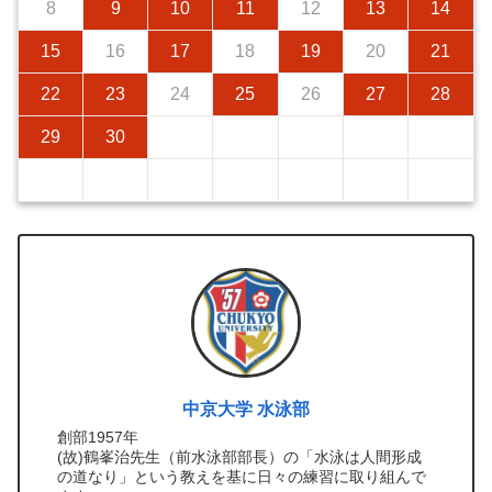
8
9
10
11
12
13
14
15
16
17
18
19
20
21
22
23
24
25
26
27
28
29
30
中京大学 水泳部
創部1957年
(故)鶴峯治先生（前水泳部部長）の「水泳は人間形成
の道なり」という教えを基に日々の練習に取り組んで