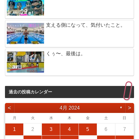
支える側になって、気付いたこと。
くぅ〜、最後は。
過去の投稿カレンダー
<
>
4月 2024
▼
月
火
水
木
金
土
日
1
2
3
4
5
6
7