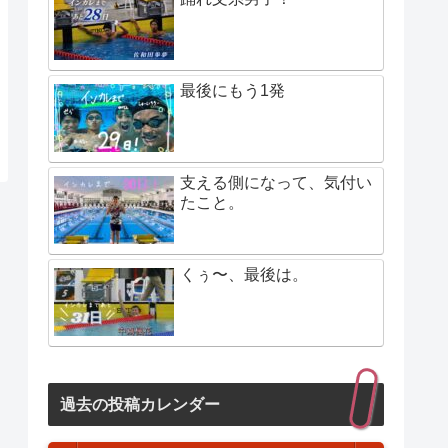
最後にもう1発
支える側になって、気付い
たこと。
くぅ〜、最後は。
過去の投稿カレンダー