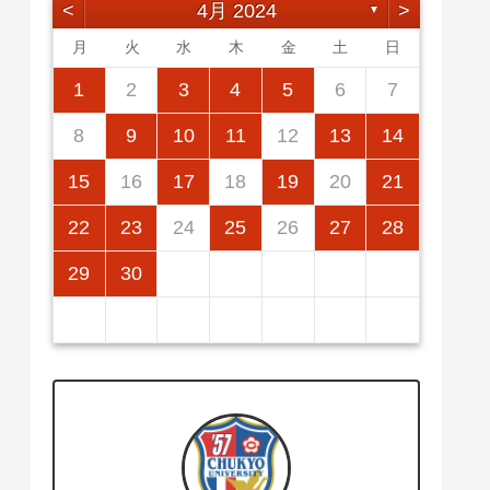
<
4月 2024
>
▼
月
火
水
木
金
土
日
2
5
7
3
5
1
1
4
7
2
5
7
3
6
1
4
6
2
2
5
1
3
6
1
4
7
2
5
3
4
7
3
5
1
3
6
2
4
7
2
5
5
1
4
6
2
4
7
3
5
1
3
6
6
2
5
7
3
5
1
1
2
3
4
5
6
7
12
14
10
12
14
12
14
10
13
13
12
10
13
14
12
10
14
10
12
10
13
14
12
12
13
14
10
12
10
13
13
12
14
10
12
11
11
11
11
11
11
11
9
8
8
9
8
9
9
8
8
9
8
9
9
8
9
8
9
8
8
9
10
11
12
13
14
16
19
21
17
19
15
15
18
21
16
19
21
17
20
15
18
20
16
16
19
15
17
20
15
18
21
16
19
17
18
21
17
19
15
17
20
16
18
21
16
19
19
15
18
20
16
18
21
17
19
15
17
20
20
16
19
21
17
19
15
15
16
17
18
19
20
21
23
26
28
24
26
22
22
25
28
23
26
28
24
27
22
25
27
23
23
26
22
24
27
22
25
28
23
26
24
25
28
24
26
22
24
27
23
25
28
23
26
26
22
25
27
23
25
28
24
26
22
24
27
27
23
26
28
24
26
22
22
23
24
25
26
27
28
30
31
29
30
31
29
30
29
29
30
31
31
29
30
30
29
30
31
29
30
31
29
29
30