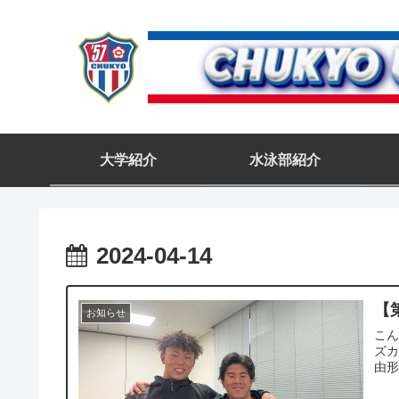
大学紹介
水泳部紹介
2024-04-14
【
お知らせ
こん
ズカ
由形》