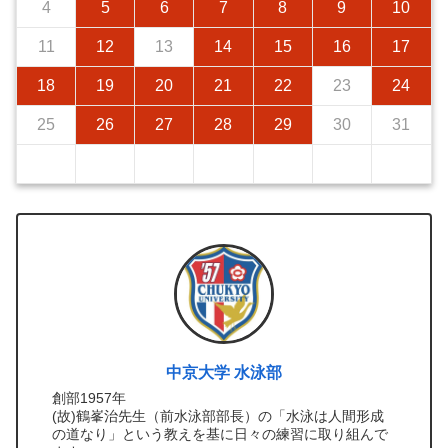
4
5
6
7
8
9
10
11
12
13
14
15
16
17
18
19
20
21
22
23
24
25
26
27
28
29
30
31
中京大学 水泳部
創部1957年
(故)鶴峯治先生（前水泳部部長）の「水泳は人間形成
の道なり」という教えを基に日々の練習に取り組んで