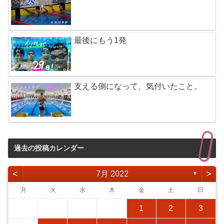
最後にもう1発
支える側になって、気付いたこと。
過去の投稿カレンダー
<
>
7月 2022
▼
月
火
水
木
金
土
日
1
2
3