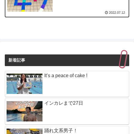
2022.07.12
新着記事
It’s a peace of cake !
インカレまで27日
踊れ文系男子！