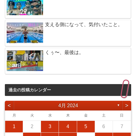
支える側になって、気付いたこと。
くぅ〜、最後は。
過去の投稿カレンダー
<
>
4月 2024
▼
月
火
水
木
金
土
日
1
2
3
4
5
6
7