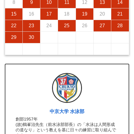
8
9
10
11
12
13
14
15
16
17
18
19
20
21
22
23
24
25
26
27
28
29
30
中京大学 水泳部
創部1957年
(故)鶴峯治先生（前水泳部部長）の「水泳は人間形成
の道なり」という教えを基に日々の練習に取り組んで