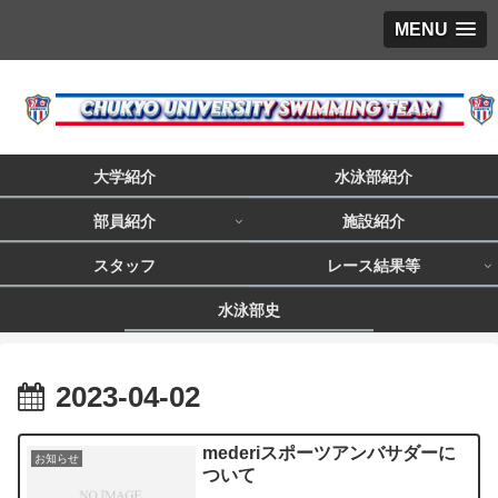
MENU
大学紹介
水泳部紹介
部員紹介
施設紹介
スタッフ
レース結果等
水泳部史
2023-04-02
mederiスポーツアンバサダーに
お知らせ
ついて