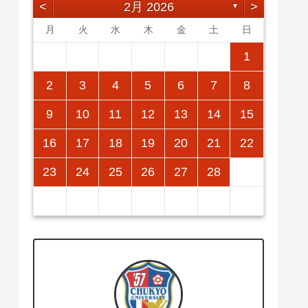
<
2月 2026
>
▼
月
火
水
木
金
土
日
2
5
7
3
5
1
4
7
2
5
7
3
6
1
4
6
2
2
5
1
3
6
1
4
7
2
5
7
3
4
7
3
5
1
3
6
2
4
7
2
5
5
1
4
6
2
4
7
3
5
1
3
6
6
2
5
7
3
5
1
1
12
14
10
12
14
12
14
10
13
13
12
10
13
14
12
14
10
14
10
12
10
13
14
12
12
13
14
10
12
10
13
13
12
14
10
12
11
11
11
11
11
11
11
9
8
9
8
9
9
8
8
9
8
9
9
8
9
8
9
8
2
3
4
5
6
7
8
16
19
21
17
19
15
18
21
16
19
21
17
20
15
18
20
16
16
19
15
17
20
15
18
21
16
19
21
17
18
21
17
19
15
17
20
16
18
21
16
19
19
15
18
20
16
18
21
17
19
15
17
20
20
16
19
21
17
19
15
9
10
11
12
13
14
15
23
26
28
24
26
22
25
28
23
26
28
24
27
22
25
27
23
23
26
22
24
27
22
25
28
23
26
28
24
25
28
24
26
22
24
27
23
25
28
23
26
26
22
25
27
23
25
28
24
26
22
24
27
27
23
26
28
24
26
22
16
17
18
19
20
21
22
30
31
29
30
31
29
30
29
29
30
31
31
29
30
30
29
30
31
29
30
31
29
23
24
25
26
27
28