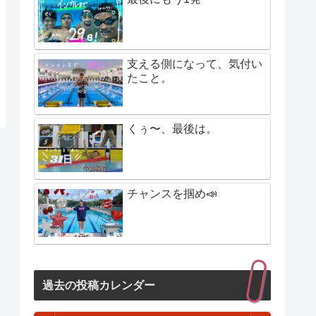
支える側になって、気付い
たこと。
くぅ〜、最後は。
チャンスを掴め📣
過去の投稿カレンダー