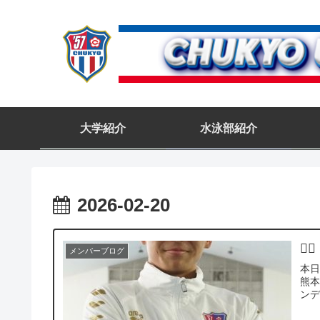
大学紹介
水泳部紹介
2026-02-20
🏊‍♀️
メンバーブログ
本日
熊本
ンデ