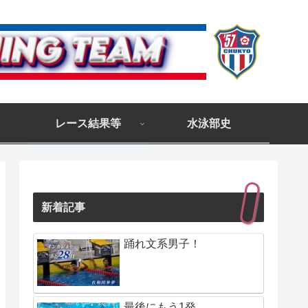
レース結果等
水泳部史
新着記事
踊れ文系男子！
最後にもう1発