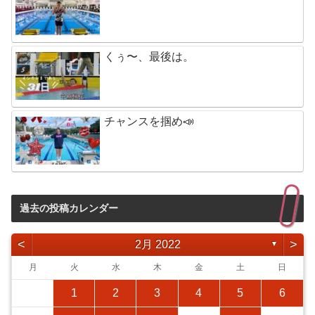
くぅ〜、最後は。
チャンスを掴め📣
過去の投稿カレンダー
<
>
2月 2022
▼
月
火
水
木
金
土
日
1
2
3
4
5
6