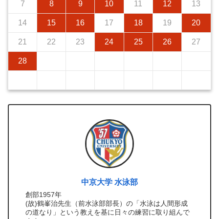
7
8
9
10
11
12
13
14
15
16
17
18
19
20
21
22
23
24
25
26
27
28
中京大学 水泳部
創部1957年
(故)鶴峯治先生（前水泳部部長）の「水泳は人間形成
の道なり」という教えを基に日々の練習に取り組んで