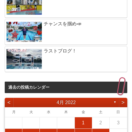
チャンスを掴め📣
ラストブログ！
過去の投稿カレンダー
<
>
4月 2022
▼
月
火
水
木
金
土
日
1
2
3