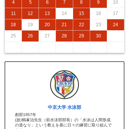
4
5
6
7
8
9
10
11
12
13
14
15
16
17
18
19
20
21
22
23
24
25
26
27
28
29
30
中京大学 水泳部
創部1957年
(故)鶴峯治先生（前水泳部部長）の「水泳は人間形成
の道なり」という教えを基に日々の練習に取り組んで