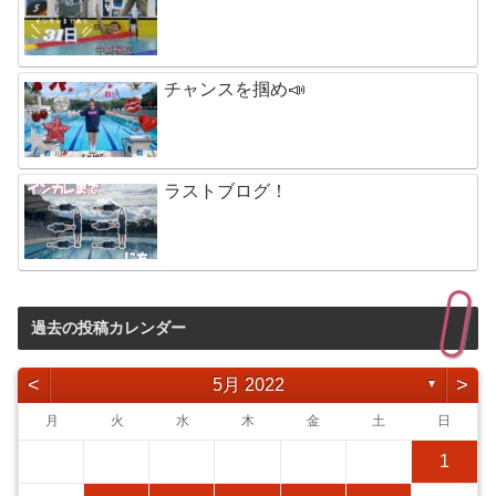
チャンスを掴め📣
ラストブログ！
過去の投稿カレンダー
<
>
5月 2022
▼
月
火
水
木
金
土
日
1