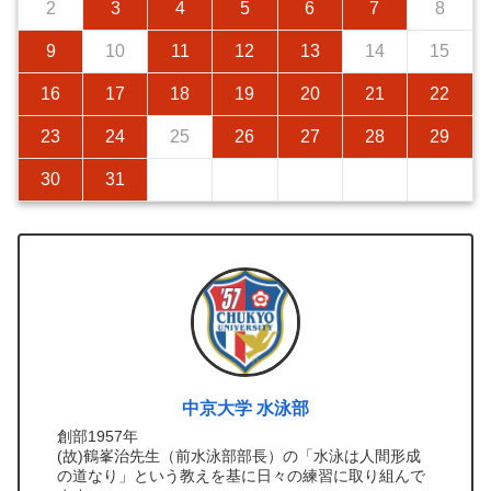
2
3
4
5
6
7
8
9
10
11
12
13
14
15
16
17
18
19
20
21
22
23
24
25
26
27
28
29
30
31
中京大学 水泳部
創部1957年
(故)鶴峯治先生（前水泳部部長）の「水泳は人間形成
の道なり」という教えを基に日々の練習に取り組んで