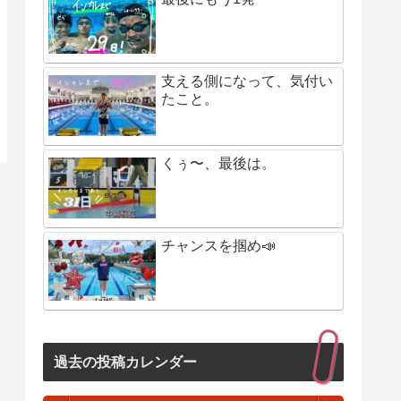
支える側になって、気付い
たこと。
くぅ〜、最後は。
チャンスを掴め📣
過去の投稿カレンダー