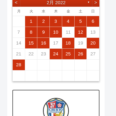
<
2月 2022
>
▼
月
火
水
木
金
土
日
2
5
7
3
5
1
1
4
7
2
5
7
3
6
1
4
6
2
2
5
1
3
6
1
4
7
2
5
7
3
4
7
3
5
1
3
6
2
4
7
2
5
5
1
4
6
2
4
7
3
5
1
3
6
2
5
7
3
5
1
1
2
3
4
5
6
12
14
10
12
14
12
14
10
13
13
12
10
13
14
12
14
10
14
10
12
10
13
14
12
12
13
14
10
12
10
13
12
14
10
12
11
11
11
11
11
11
11
9
8
8
9
8
9
9
8
8
9
8
9
9
8
9
8
9
8
7
8
9
10
11
12
13
16
19
21
17
19
15
15
18
21
16
19
21
17
20
15
18
20
16
16
19
15
17
20
15
18
21
16
19
21
17
18
21
17
19
15
17
20
16
18
21
16
19
19
15
18
20
16
18
21
17
19
15
17
20
16
19
21
17
19
15
14
15
16
17
18
19
20
23
26
28
24
26
22
22
25
28
23
26
28
24
27
22
25
27
23
23
26
22
24
27
22
25
28
23
26
28
24
25
28
24
26
22
24
27
23
25
28
23
26
26
22
25
27
23
25
28
24
26
22
24
27
23
26
28
24
26
22
21
22
23
24
25
26
27
30
31
29
30
31
29
30
29
29
30
31
31
29
30
30
29
30
31
29
30
31
29
28