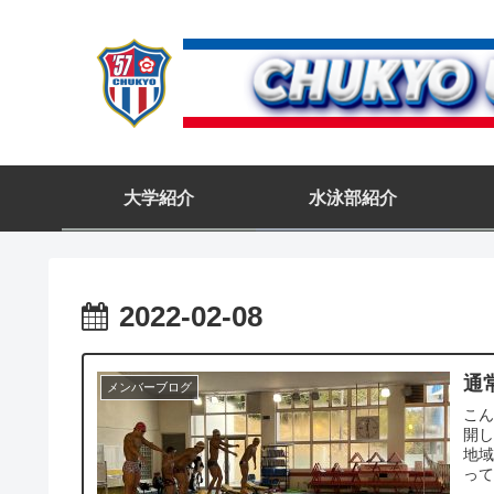
大学紹介
水泳部紹介
2022-02-08
通
メンバーブログ
こ
開し
地域
って