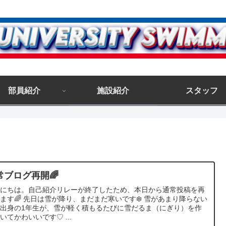
部員紹介
施設紹介
スタッフ
常ブログ再開🌈
んにちは。自己紹介リレーが終了したため、本日から通常投稿を再
ます🌈 先日は雪が降り、まだまだ寒いです❄️ 雪があまり降らない
出身の1年生が、雪が軽く積もるたびに雪だるま（にぎり）を作
いてかわいいです♡ ...