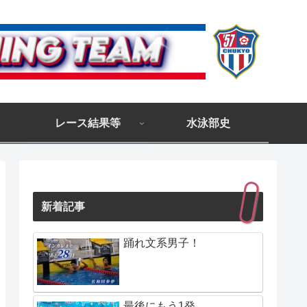
レース結果等
水泳部史
新着記事
踊れ文系男子！
最後にもう1発