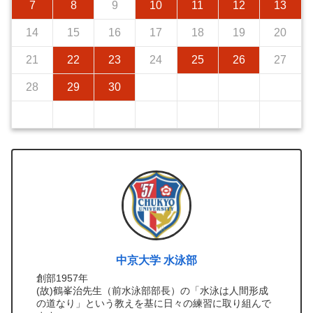
7
8
9
10
11
12
13
14
15
16
17
18
19
20
21
22
23
24
25
26
27
28
29
30
中京大学 水泳部
創部1957年
(故)鶴峯治先生（前水泳部部長）の「水泳は人間形成
の道なり」という教えを基に日々の練習に取り組んで