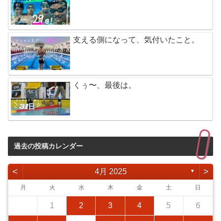
支える側になって、気付いたこと。
くぅ〜、最後は。
過去の投稿カレンダー
<
>
4月 2025
▼
月
火
水
木
金
土
日
1
2
3
4
5
6