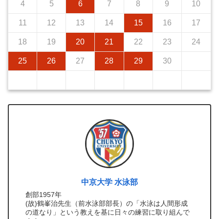
4
5
6
7
8
9
10
11
12
13
14
15
16
17
18
19
20
21
22
23
24
25
26
27
28
29
30
中京大学 水泳部
創部1957年
(故)鶴峯治先生（前水泳部部長）の「水泳は人間形成
の道なり」という教えを基に日々の練習に取り組んで