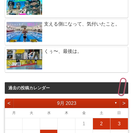
支える側になって、気付いたこと。
くぅ〜、最後は。
過去の投稿カレンダー
<
>
9月 2023
▼
月
火
水
木
金
土
日
1
2
3