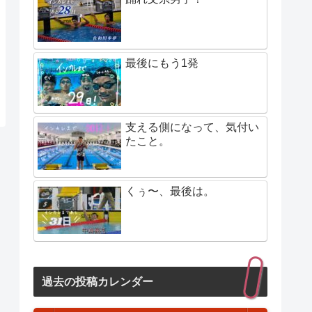
最後にもう1発
支える側になって、気付い
たこと。
くぅ〜、最後は。
過去の投稿カレンダー