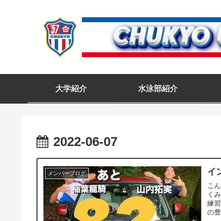
大学紹介
水泳部紹介
2022-06-07
イ
メンバーブログ
こん
くみ
練習
の豊