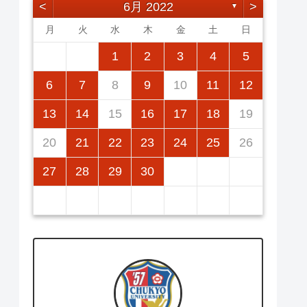
<
6月 2022
>
▼
月
火
水
木
金
土
日
2
5
7
3
5
1
1
4
7
2
5
7
3
6
1
4
6
2
2
5
1
3
6
1
4
7
2
5
7
3
4
7
3
5
1
3
6
2
4
7
2
5
5
1
4
6
2
4
7
3
1
3
6
6
2
5
7
3
5
1
1
2
3
4
5
12
14
10
12
14
12
14
10
13
13
12
10
13
14
12
14
10
14
10
12
10
13
14
12
12
13
14
10
10
13
13
12
14
10
12
11
11
11
11
11
11
11
9
8
8
9
8
9
9
8
8
9
8
9
9
8
9
8
9
8
6
7
8
9
10
11
12
16
19
21
17
19
15
15
18
21
16
19
21
17
20
15
18
20
16
16
19
15
17
20
15
18
21
16
19
21
17
18
21
17
19
15
17
20
16
18
21
16
19
19
15
18
20
16
18
21
17
15
17
20
20
16
19
21
17
19
15
13
14
15
16
17
18
19
23
26
28
24
26
22
22
25
28
23
26
28
24
27
22
25
27
23
23
26
22
24
27
22
25
28
23
26
28
24
25
28
24
26
22
24
27
23
25
28
23
26
26
22
25
27
23
25
28
24
22
24
27
27
23
26
28
24
26
22
20
21
22
23
24
25
26
30
31
29
30
31
29
30
29
29
30
31
31
29
30
30
29
30
31
29
30
31
29
27
28
29
30