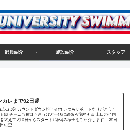
部員紹介
施設紹介
スタッフ
ンカレまで82日🌈
ばんは🌝 カウントダウン担当者👬 いつもサポートありがとうた
👦🏻 チームも種目も違うけど一緒に頑張ろ龍騎👦🏻 土日の合同
を終えて火曜日からスタート❕ 練習の様子をご紹介します！ 本日
田の空...