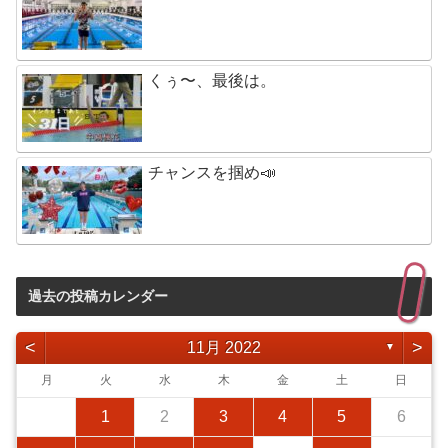
くぅ〜、最後は。
チャンスを掴め📣
過去の投稿カレンダー
<
>
11月 2022
▼
月
火
水
木
金
土
日
1
2
3
4
5
6