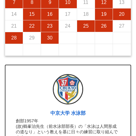
7
8
9
10
11
12
13
14
15
16
17
18
19
20
21
22
23
24
25
26
27
28
29
30
中京大学 水泳部
創部1957年
(故)鶴峯治先生（前水泳部部長）の「水泳は人間形成
の道なり」という教えを基に日々の練習に取り組んで