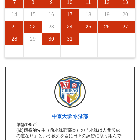
7
8
9
10
11
12
13
14
15
16
17
18
19
20
21
22
23
24
25
26
27
28
29
30
31
中京大学 水泳部
創部1957年
(故)鶴峯治先生（前水泳部部長）の「水泳は人間形成
の道なり」という教えを基に日々の練習に取り組んで