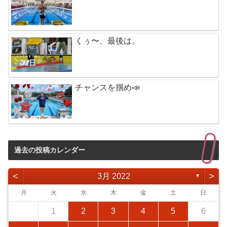
くぅ〜、最後は。
チャンスを掴め📣
過去の投稿カレンダー
<
>
3月 2022
▼
月
火
水
木
金
土
日
1
2
3
4
5
6