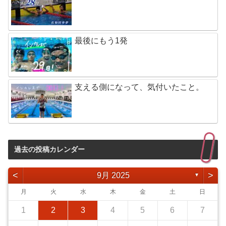
最後にもう1発
支える側になって、気付いたこと。
過去の投稿カレンダー
<
>
9月 2025
▼
月
火
水
木
金
土
日
1
2
3
4
5
6
7