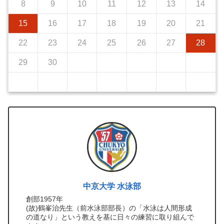
8
9
10
11
12
13
14
15
16
17
18
19
20
21
22
23
24
25
26
27
28
29
30
中京大学 水泳部
創部1957年
(故)鶴峯治先生（前水泳部部長）の「水泳は人間形成
の道なり」という教えを基に日々の練習に取り組んで