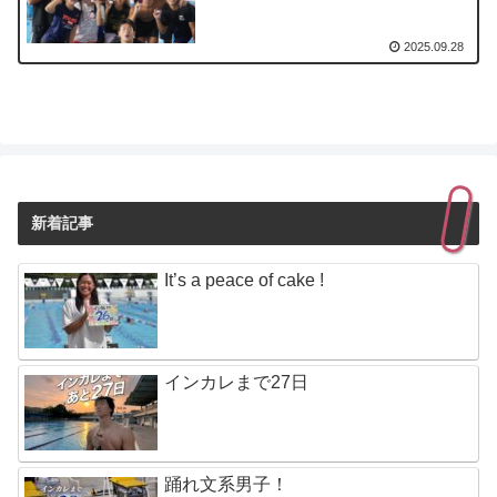
2025.09.28
新着記事
It’s a peace of cake !
インカレまで27日
踊れ文系男子！