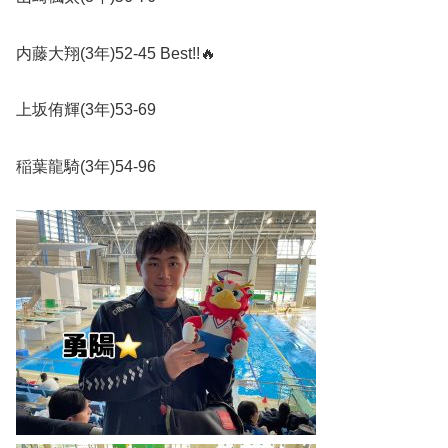
内藤大翔
(3
年
)52-45 Best!!
🔥
上坂侑輝
(3
年
)53-69
稲葉龍騎
(3
年
)54-96