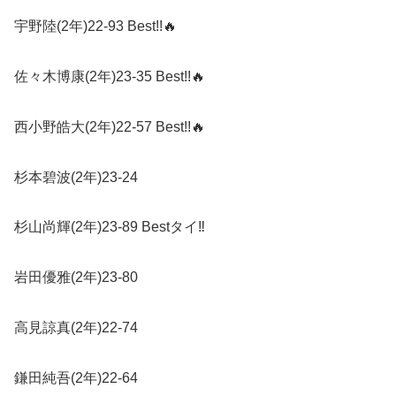
宇野陸
(2
年
)22-93 Best!!
🔥
佐々木博康
(2
年
)23-35 Best!!
🔥
西小野皓大
(2
年
)22-57 Best!!
🔥
杉本碧波
(2
年
)23-24
杉山尚輝
(2
年
)23-89 Best
タイ
‼︎
岩田優雅
(2
年
)23-80
高見諒真
(2
年
)22-74
鎌田純吾
(2
年
)22-64