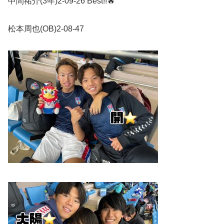
中間祐介
(3
年
)2-09-26 Best!!
🔥
松本周也
(OB)2-08-47