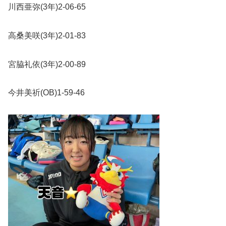
川西亜弥
(3
年
)2-06-65
高桑美咲
(3
年
)2-01-83
宮脇礼依
(3
年
)2-00-89
今井美祈
(OB)1-59-46