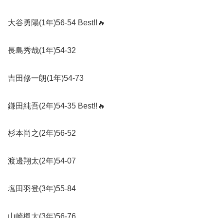
大谷勇陽
(1
年
)56-54 Best!!
🔥
長島秀哉
(1
年
)54-32
吉田修一朗
(1
年
)54-73
鎌田純吾
(2
年
)54-35 Best!!
🔥
杉本尚之
(2
年
)56-52
渡邊翔太
(2
年
)54-07
塩田羽登
(3
年
)55-84
山崎楓太
(3
年
)56-76