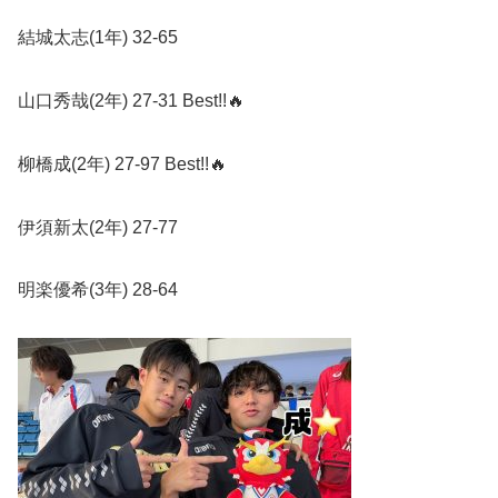
結城太志
(1
年
) 32-65
山口秀哉
(2
年
) 27-31 Best!!
🔥
柳橋成
(2
年
) 27-97 Best!!
🔥
伊須新太
(2
年
) 27-77
明楽優希
(3
年
) 28-64