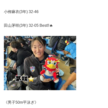
小栁麻衣
(3
年
) 32-46
田山茅咲
(3
年
) 32-05 Best!!
🔥
《男子
50m
平泳ぎ》