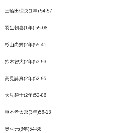
三輪田理央
(1
年
) 54-57
羽生朝喜
(1
年
) 55-08
杉山尚輝
(2
年
)55-41
鈴木智大
(2
年
)53-93
高見諒真
(2
年
)52-95
大見碧士
(2
年
)52-86
重本孝太郎
(3
年
)56-13
奥村元
(3
年
)54-88