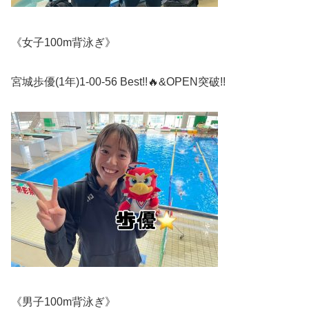
《女子
100m
背泳ぎ》
宮城歩優
(1
年
)1-00-56 Best!!🔥&OPEN
突破!!
《男子
100m
背泳ぎ》