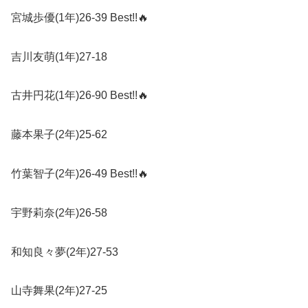
宮城歩優
(1
年
)26-39 Best!!
🔥
吉川友萌
(1
年
)27-18
古井円花
(1
年
)26-90 Best!!
🔥
藤本果子
(2
年
)25-62
竹葉智子
(2
年
)26-49 Best!!
🔥
宇野莉奈
(2
年
)26-58
和知良々夢
(2
年
)27-53
山寺舞果
(2
年
)27-25