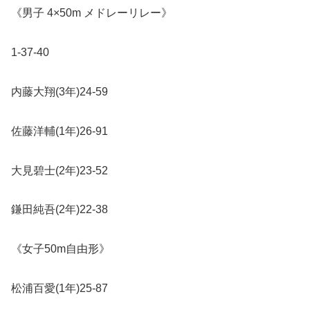
《男子
4×50m
メドレーリレー》
1-37-40
内藤大翔
(3
年
)24-59
佐藤洋輔
(1
年
)26-91
大見碧士
(2
年
)23-52
鎌田純吾
(2
年
)22-38
《女子
50m
自由形》
松浦百愛
(1
年
)25-87