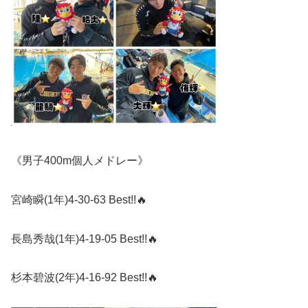
《男子
400m
個人メドレー》
宮崎瞬
(1
年
)4-30-63 Best!!
🔥
長島秀哉
(1
年
)4-19-05 Best!!
🔥
杉本碧波
(2
年
)4-16-92 Best!!
🔥