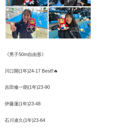
《男子
50m
自由形》
川口開
(1
年
)24-17 Best!!
🔥
吉田修一朗
(1
年
)23-90
伊藤蓮
(1
年
)23-48
石川凌久
(1
年
)23-64