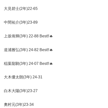
大見碧士
(2
年
)22-65
中間祐介
(3
年
)23-89
上坂侑輝
(3
年
) 22-88 Best!!
🔥
道浦雅弘
(3
年
) 24-82 Best!!
🔥
稲葉龍騎
(3
年
) 24-07 Best!!
🔥
大木優太朗
(3
年
) 24-31
白木大陽
(3
年
)23-27
奧村元
(3
年
)23-34