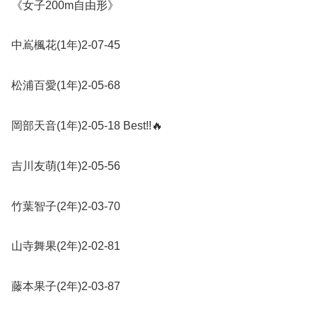
《女子
200m
自由形》
中嶌楓花
(1
年
)2-07-45
松浦百愛
(1
年
)2-05-68
岡部天音
(1
年
)2-05-18 Best!!
🔥
吉川友萌
(1
年
)2-05-56
竹葉智子
(2
年
)2-03-70
山寺舞果
(2
年
)2-02-81
藤本果子
(2
年
)2-03-87