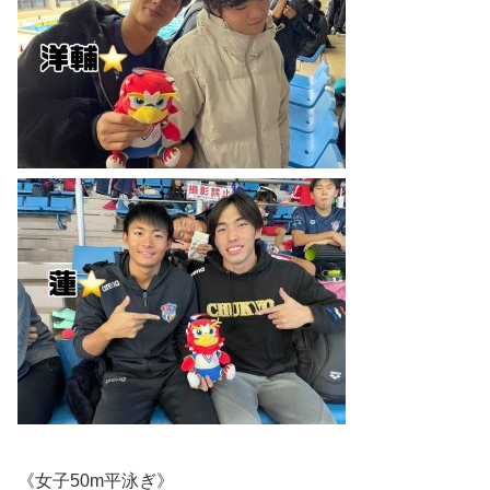
《女子
50m
平泳ぎ》