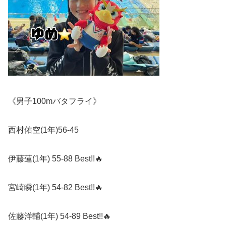
《男子
100m
バタフライ》
西村佑空
(1
年
)56-45
伊藤蓮
(1
年
) 55-88 Best!!
🔥
宮崎瞬
(1
年
) 54-82 Best!!
🔥
佐藤洋輔
(1
年
) 54-89 Best!!
🔥