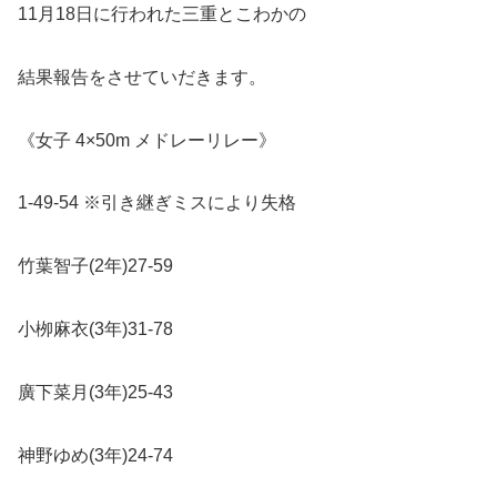
11月18日に行われた三重とこわかの
結果報告をさせていだきます。
《女子
4×50m
メドレーリレー》
1-49-54
※
引き継ぎミスにより失格
竹葉智子
(2
年
)27-59
小栁麻衣
(3
年
)31-78
廣下菜月
(3
年
)25-43
神野ゆめ
(3
年
)24-74