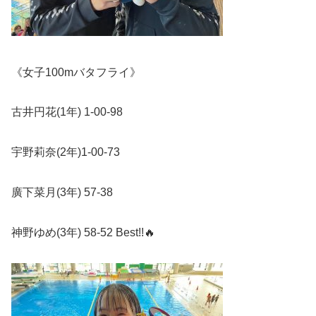
《女子
100m
バタフライ》
古井円花
(1
年
) 1-00-98
宇野莉奈
(2
年
)1-00-73
廣下菜月
(3
年
) 57-38
神野ゆめ
(3
年
) 58-52 Best!!
🔥