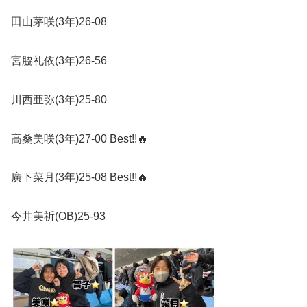
田山茅咲
(3
年
)26-08
宮脇礼依
(3
年
)26-56
川西亜弥
(3
年
)25-80
高桑美咲
(3
年
)27-00 Best!!
🔥
廣下菜月
(3
年
)25-08 Best!!
🔥
今井美祈
(OB)25-93