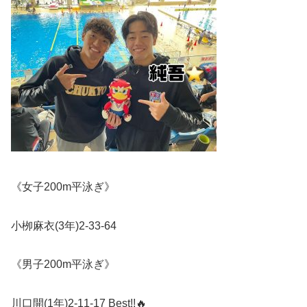
《女子
200m
平泳ぎ》
小栁麻衣
(3
年
)2-33-64
《男子
200m
平泳ぎ》
川口開
(1
年
)2-11-17 Best!!
🔥