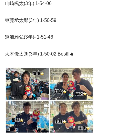
山崎楓太
(3
年
) 1-54-06
東藤
𠄘太郎
(3
年
) 1-50-59
道浦雅弘
(3
年
)- 1-51-46
大木優太朗
(3
年
) 1-50-02 Best!!
🔥