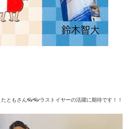
1
1
1
1
1
1
1
1
1
2
2
2
1
1
1
2
2
2
1
2
1
2
1
1
2
1
3
1
3
1
3
2
2
1
2
3
1
3
3
1
2
3
1
1
2
3
1
2
2
1
3
1
2
4
2
1
4
2
4
3
1
3
2
3
1
4
2
4
1
4
2
3
1
4
2
2
1
3
1
4
2
3
3
2
4
2
3
5
1
3
2
5
3
5
1
4
2
4
3
1
4
2
5
3
5
1
2
5
1
3
1
4
2
5
3
3
2
4
2
5
1
3
1
4
4
3
5
1
3
4
6
2
4
3
6
1
4
6
2
5
3
5
1
1
4
2
5
3
6
1
4
6
2
3
6
2
4
2
5
1
3
6
1
4
4
3
5
1
3
6
2
4
2
5
5
1
4
6
2
4
6
8
4
6
2
2
5
8
3
6
8
4
7
2
5
7
3
3
6
2
4
7
2
5
8
3
6
8
4
5
8
4
6
2
4
7
3
5
8
3
6
6
2
5
7
3
5
8
4
6
2
4
7
7
3
6
8
4
6
2
7
9
5
7
3
3
6
9
4
7
9
5
8
3
6
8
4
4
7
3
5
8
3
6
9
4
7
9
5
6
9
5
7
3
5
8
4
6
9
4
7
7
3
6
8
4
6
9
5
7
3
5
8
8
4
7
9
5
7
3
10
10
10
10
10
10
10
10
10
8
6
8
4
4
7
5
8
6
9
4
7
9
5
5
8
4
6
9
4
7
5
8
6
7
6
8
4
6
9
5
7
5
8
8
4
7
9
5
7
6
8
4
6
9
9
5
8
6
8
4
10
10
10
10
10
10
10
11
11
11
11
11
11
11
11
11
9
7
9
5
5
8
6
9
7
5
8
6
6
9
5
7
5
8
6
9
7
8
7
9
5
7
6
8
6
9
9
5
8
6
8
7
9
5
7
6
9
7
9
5
10
12
10
12
10
12
10
12
10
12
12
10
12
10
10
12
10
10
12
10
11
11
11
11
11
11
11
8
6
6
9
7
8
6
9
7
7
6
8
6
9
7
8
9
8
6
8
7
9
7
6
9
7
9
8
6
8
7
8
6
13
10
13
13
12
10
12
12
10
13
13
10
13
12
10
13
10
12
10
13
12
12
13
11
11
11
11
11
11
11
11
11
11
11
9
7
7
8
9
7
8
8
7
9
7
8
9
9
7
9
8
8
7
8
9
7
9
8
9
7
13
15
13
12
15
10
13
15
14
12
14
10
10
13
14
12
15
10
13
15
12
15
13
14
10
12
15
10
13
13
12
14
10
12
15
13
14
14
10
13
15
13
11
11
11
11
11
11
11
11
11
9
9
9
9
9
9
9
9
9
14
16
12
14
10
10
13
16
14
16
12
15
10
13
15
14
10
12
15
10
13
16
14
16
12
13
16
12
14
10
12
15
13
16
14
14
10
13
15
13
16
12
14
10
12
15
15
14
16
12
14
10
11
11
11
11
11
11
11
11
15
17
13
15
14
17
12
15
17
13
16
14
16
12
12
15
13
16
14
17
12
15
17
13
14
17
13
15
13
16
12
14
17
12
15
15
14
16
12
14
17
13
15
13
16
16
12
15
17
13
15
11
11
11
11
11
11
11
11
11
16
18
14
16
12
12
15
18
13
16
18
14
17
12
15
17
13
13
16
12
14
17
12
15
18
13
16
18
14
15
18
14
16
12
14
17
13
15
18
13
16
16
12
15
17
13
15
18
14
16
12
14
17
17
13
16
18
14
16
12
17
19
15
17
13
13
16
19
14
17
19
15
18
13
16
18
14
14
17
13
15
18
13
16
19
14
17
19
15
16
19
15
17
13
15
18
14
16
19
14
17
17
13
16
18
14
16
19
15
17
13
15
18
18
14
17
19
15
17
13
18
20
16
18
14
14
17
20
15
18
20
16
19
14
17
19
15
15
18
14
16
19
14
17
20
15
18
20
16
17
20
16
18
14
16
19
15
17
20
15
18
18
14
17
19
15
17
20
16
18
14
16
19
19
15
18
20
16
18
14
20
22
18
20
16
16
19
22
17
20
22
18
21
16
19
21
17
17
20
16
18
21
16
19
22
17
20
22
18
19
22
18
20
16
18
21
17
19
22
17
20
20
16
19
21
17
19
22
18
20
16
18
21
21
17
20
22
18
20
16
21
23
19
21
17
17
20
23
18
21
23
19
22
17
20
22
18
18
21
17
19
22
17
20
23
18
21
23
19
20
23
19
21
17
19
22
18
20
23
18
21
21
17
20
22
18
20
23
19
21
17
19
22
22
18
21
23
19
21
17
22
24
20
22
18
18
21
24
19
22
24
20
23
18
21
23
19
19
22
18
20
23
18
21
24
19
22
24
20
21
24
20
22
18
20
23
19
21
24
19
22
22
18
21
23
19
21
24
20
22
18
20
23
23
19
22
24
20
22
18
23
25
21
23
19
19
22
25
20
23
25
21
24
19
22
24
20
20
23
19
21
24
19
22
25
20
23
25
21
22
25
21
23
19
21
24
20
22
25
20
23
23
19
22
24
20
22
25
21
23
19
21
24
24
20
23
25
21
23
19
24
26
22
24
20
20
23
26
21
24
26
22
25
20
23
25
21
21
24
20
22
25
20
23
26
21
24
26
22
23
26
22
24
20
22
25
21
23
26
21
24
24
20
23
25
21
23
26
22
24
20
22
25
25
21
24
26
22
24
20
25
27
23
25
21
21
24
27
22
25
27
23
26
21
24
26
22
22
25
21
23
26
21
24
27
22
25
27
23
24
27
23
25
21
23
26
22
24
27
22
25
25
21
24
26
22
24
27
23
25
21
23
26
26
22
25
27
23
25
21
27
29
25
27
23
23
26
29
24
27
29
25
28
23
26
28
24
24
27
23
25
28
23
26
29
24
27
29
25
26
29
25
27
23
25
28
24
26
29
24
27
27
23
26
28
24
26
29
25
27
23
25
28
28
24
27
29
25
27
23
28
30
26
28
24
24
27
30
25
28
30
26
29
24
27
29
25
25
28
24
26
29
24
27
30
25
28
30
26
27
30
26
28
24
26
29
25
27
30
25
28
28
24
27
29
25
27
30
26
28
24
26
29
25
28
30
26
28
24
29
27
29
25
25
28
31
26
29
27
30
25
28
30
26
26
29
25
27
30
25
28
31
26
29
27
28
31
27
29
25
27
30
26
28
31
26
29
25
28
30
26
28
31
27
29
25
27
30
26
29
27
29
25
30
28
30
26
26
29
27
30
28
31
26
29
27
27
30
26
28
31
26
29
27
30
28
29
28
30
26
28
31
27
29
27
30
26
29
27
29
28
30
26
28
31
27
30
28
30
26
31
29
27
27
30
28
31
29
27
30
28
28
31
27
29
27
30
28
31
29
29
27
29
28
30
28
31
27
30
28
30
29
27
29
28
31
29
27
30
28
28
31
29
30
28
31
29
28
30
28
31
29
30
30
28
30
29
29
28
31
29
30
28
30
29
30
28
30
30
31
30
30
30
31
30
31
30
31
30
31
31
31
31
31
31
たともさん👓👓ラストイヤーの活躍に期待です！！