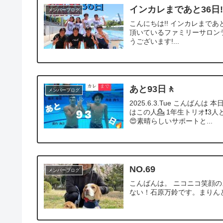
インカレまであと36日!
メンバーブログ
こんにちは!! インカレまであ
頂いているファミリーサロン
うございます!...
あと93日🚶
メンバーブログ
2025.6.3.Tue こんば
はこの人💁 1年生トリオ❗
😍素晴らしいサポートと...
NO.69
メンバーブログ
こんばんは。 ニコニコ笑顔
ない！石原万鈴です。まりんと読