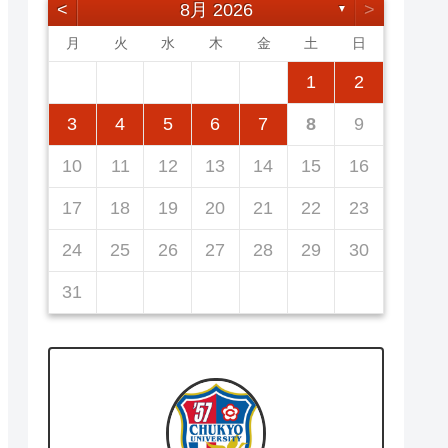
<
8月 2026
>
▼
月
火
水
木
金
土
日
5
7
3
5
1
1
4
7
2
5
7
3
6
1
4
6
2
2
5
1
3
6
1
4
7
2
5
7
3
4
7
3
5
1
3
6
2
4
7
2
5
5
1
4
6
2
4
7
3
5
1
3
6
6
2
5
7
3
5
1
1
2
12
14
10
12
14
12
14
10
13
13
12
10
13
14
12
14
10
14
10
12
10
13
14
12
12
13
14
10
12
10
13
13
12
14
10
12
11
11
11
11
11
11
11
8
8
9
8
9
9
8
8
9
8
9
9
8
9
8
9
8
3
4
5
6
7
8
9
19
21
17
19
15
15
18
21
16
19
21
17
20
15
18
20
16
16
19
15
17
20
15
18
21
16
19
21
17
18
21
17
19
15
17
20
16
18
21
16
19
19
15
18
20
16
18
21
17
19
15
17
20
20
16
19
21
17
19
15
10
11
12
13
14
15
16
26
28
24
26
22
22
25
28
23
26
28
24
27
22
25
27
23
23
26
22
24
27
22
25
28
23
26
28
24
25
28
24
26
22
24
27
23
25
28
23
26
26
22
25
27
23
25
28
24
26
22
24
27
27
23
26
28
24
26
22
17
18
19
20
21
22
23
31
29
30
31
29
30
29
29
30
31
31
29
30
30
29
30
31
29
30
31
29
24
25
26
27
28
29
30
31