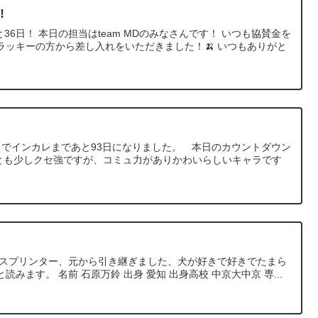
!
と36日！ 本日の担当はteam MDのみなさんです！ いつも協賛金を
ラッキーの方から差し入れをいただきました！🍌 いつもありがと
んは 本日でインカレまであと93日になりました。 本日のカウントダウン
️3人とも少しクセ強ですが、コミュ力がありかわいらしいキャラです
のスプリンター、元から引き継ぎました、犬が好きで好きでたまら
みます。 名前 石原万鈴 出身 愛知 出身高校 中京大中京 専...