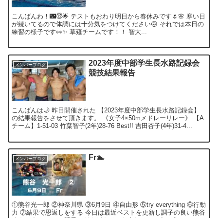
こんばんわ！🌃😇🌟 テストもおわり明日から春休みです🌷🌸 寒い日
が続いてるので体調には十分気をつけてください😖 それでは本日の
練習の様子です👀✨ 草薙チームです！！ 智大...
2023年度中部学生長水路記録会
メンバーブログ
競技結果報告
こんばんは🌙 昨日開催された 【2023年度中部学生長水路記録会】
の結果報告をさせて頂きます。 《女子4×50mメドレーリレー》 【A
チーム】1-51-03 竹葉智子(2年)28-76 Best!! 吉田杏子(4年)31-4...
Fr🏊
メンバーブログ
①熊谷光一郎 ②神奈川県 ③6月9日 ④自由形 ⑤try everything ⑥行動
力 ⑦結果で恩返しをする 今日は最近ベストを更新し調子の良い熊谷