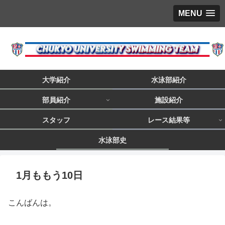
MENU
大学紹介
水泳部紹介
部員紹介
施設紹介
スタッフ
レース結果等
水泳部史
1月ももう10日
こんばんは。