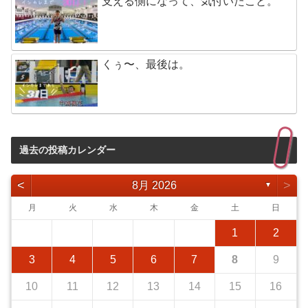
支える側になって、気付いたこと。
くぅ〜、最後は。
過去の投稿カレンダー
<
>
8月 2026
▼
月
火
水
木
金
土
日
1
2
3
4
5
6
7
8
9
10
11
12
13
14
15
16