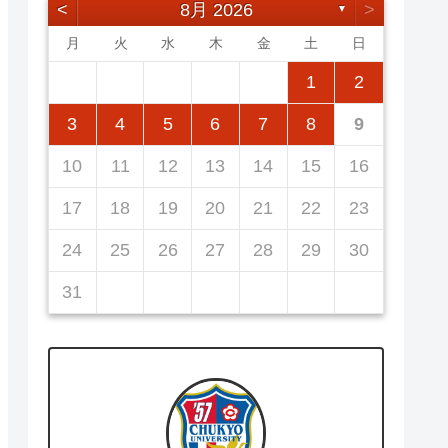
<
8月 2026
>
▼
月
火
水
木
金
土
日
5
7
3
5
1
1
4
7
2
5
7
3
6
1
4
6
2
2
5
1
3
6
1
4
7
2
5
7
3
4
7
3
5
1
3
6
2
4
7
2
5
5
1
4
6
2
4
7
3
5
1
3
6
6
2
5
7
3
5
1
1
2
12
14
10
12
14
12
14
10
13
13
12
10
13
14
12
14
10
14
10
12
10
13
14
12
12
13
14
10
12
10
13
13
12
14
10
12
11
11
11
11
11
11
11
8
8
9
8
9
9
8
8
9
8
9
9
8
9
8
9
8
3
4
5
6
7
8
9
19
21
17
19
15
15
18
21
16
19
21
17
20
15
18
20
16
16
19
15
17
20
15
18
21
16
19
21
17
18
21
17
19
15
17
20
16
18
21
16
19
19
15
18
20
16
18
21
17
19
15
17
20
20
16
19
21
17
19
15
10
11
12
13
14
15
16
26
28
24
26
22
22
25
28
23
26
28
24
27
22
25
27
23
23
26
22
24
27
22
25
28
23
26
28
24
25
28
24
26
22
24
27
23
25
28
23
26
26
22
25
27
23
25
28
24
26
22
24
27
27
23
26
28
24
26
22
17
18
19
20
21
22
23
31
29
30
31
29
30
29
29
30
31
31
29
30
30
29
30
31
29
30
31
29
24
25
26
27
28
29
30
31