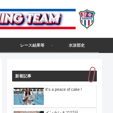
レース結果等
水泳部史
新着記事
It’s a peace of cake !
インカレまで27日