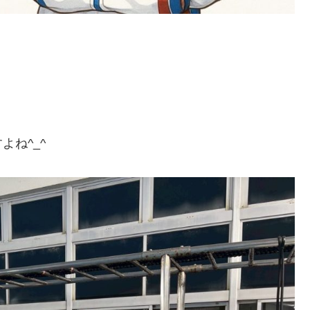
1
1
1
1
1
1
1
1
1
2
2
2
1
1
1
2
2
2
1
2
1
2
1
1
2
1
3
1
3
1
3
2
2
1
2
3
1
3
3
1
2
3
1
1
2
3
1
2
2
1
3
1
2
4
2
1
4
2
4
3
1
3
2
3
1
4
2
4
1
4
2
3
1
4
2
2
1
3
1
4
2
3
3
2
4
2
3
5
1
3
2
5
3
5
1
4
2
4
3
1
4
2
5
3
5
1
2
5
1
3
1
4
2
5
3
3
2
4
2
5
1
3
1
4
4
3
5
1
3
4
6
2
4
3
6
1
4
6
2
5
3
5
1
1
4
2
5
3
6
1
4
6
2
3
6
2
4
2
5
1
3
6
1
4
4
3
5
1
3
6
2
4
2
5
5
1
4
6
2
4
6
8
4
6
2
2
5
8
3
6
8
4
7
2
5
7
3
3
6
2
4
7
2
5
8
3
6
8
4
5
8
4
6
2
4
7
3
5
8
3
6
6
2
5
7
3
5
8
4
6
2
4
7
7
3
6
8
4
6
2
7
9
5
7
3
3
6
9
4
7
9
5
8
3
6
8
4
4
7
3
5
8
3
6
9
4
7
9
5
6
9
5
7
3
5
8
4
6
9
4
7
7
3
6
8
4
6
9
5
7
3
5
8
8
4
7
9
5
7
3
10
10
10
10
10
10
10
10
10
8
6
8
4
4
7
5
8
6
9
4
7
9
5
5
8
4
6
9
4
7
5
8
6
7
6
8
4
6
9
5
7
5
8
8
4
7
9
5
7
6
8
4
6
9
9
5
8
6
8
4
10
10
10
10
10
10
10
11
11
11
11
11
11
11
11
11
9
7
9
5
5
8
6
9
7
5
8
6
6
9
5
7
5
8
6
9
7
8
7
9
5
7
6
8
6
9
9
5
8
6
8
7
9
5
7
6
9
7
9
5
10
12
10
12
10
12
10
12
10
12
12
10
12
10
10
12
10
10
12
10
11
11
11
11
11
11
11
8
6
6
9
7
8
6
9
7
7
6
8
6
9
7
8
9
8
6
8
7
9
7
6
9
7
9
8
6
8
7
8
6
13
10
13
13
12
10
12
12
10
13
13
10
13
12
10
13
10
12
10
13
12
12
13
11
11
11
11
11
11
11
11
11
11
11
9
7
7
8
9
7
8
8
7
9
7
8
9
9
7
9
8
8
7
8
9
7
9
8
9
7
13
15
13
12
15
10
13
15
14
12
14
10
10
13
14
12
15
10
13
15
12
15
13
14
10
12
15
10
13
13
12
14
10
12
15
13
14
14
10
13
15
13
11
11
11
11
11
11
11
11
11
9
9
9
9
9
9
9
9
9
14
16
12
14
10
10
13
16
14
16
12
15
10
13
15
14
10
12
15
10
13
16
14
16
12
13
16
12
14
10
12
15
13
16
14
14
10
13
15
13
16
12
14
10
12
15
15
14
16
12
14
10
11
11
11
11
11
11
11
11
15
17
13
15
14
17
12
15
17
13
16
14
16
12
12
15
13
16
14
17
12
15
17
13
14
17
13
15
13
16
12
14
17
12
15
15
14
16
12
14
17
13
15
13
16
16
12
15
17
13
15
11
11
11
11
11
11
11
11
11
16
18
14
16
12
12
15
18
13
16
18
14
17
12
15
17
13
13
16
12
14
17
12
15
18
13
16
18
14
15
18
14
16
12
14
17
13
15
18
13
16
16
12
15
17
13
15
18
14
16
12
14
17
17
13
16
18
14
16
12
17
19
15
17
13
13
16
19
14
17
19
15
18
13
16
18
14
14
17
13
15
18
13
16
19
14
17
19
15
16
19
15
17
13
15
18
14
16
19
14
17
17
13
16
18
14
16
19
15
17
13
15
18
18
14
17
19
15
17
13
18
20
16
18
14
14
17
20
15
18
20
16
19
14
17
19
15
15
18
14
16
19
14
17
20
15
18
20
16
17
20
16
18
14
16
19
15
17
20
15
18
18
14
17
19
15
17
20
16
18
14
16
19
19
15
18
20
16
18
14
ね^_^
20
22
18
20
16
16
19
22
17
20
22
18
21
16
19
21
17
17
20
16
18
21
16
19
22
17
20
22
18
19
22
18
20
16
18
21
17
19
22
17
20
20
16
19
21
17
19
22
18
20
16
18
21
21
17
20
22
18
20
16
21
23
19
21
17
17
20
23
18
21
23
19
22
17
20
22
18
18
21
17
19
22
17
20
23
18
21
23
19
20
23
19
21
17
19
22
18
20
23
18
21
21
17
20
22
18
20
23
19
21
17
19
22
22
18
21
23
19
21
17
22
24
20
22
18
18
21
24
19
22
24
20
23
18
21
23
19
19
22
18
20
23
18
21
24
19
22
24
20
21
24
20
22
18
20
23
19
21
24
19
22
22
18
21
23
19
21
24
20
22
18
20
23
23
19
22
24
20
22
18
23
25
21
23
19
19
22
25
20
23
25
21
24
19
22
24
20
20
23
19
21
24
19
22
25
20
23
25
21
22
25
21
23
19
21
24
20
22
25
20
23
23
19
22
24
20
22
25
21
23
19
21
24
24
20
23
25
21
23
19
24
26
22
24
20
20
23
26
21
24
26
22
25
20
23
25
21
21
24
20
22
25
20
23
26
21
24
26
22
23
26
22
24
20
22
25
21
23
26
21
24
24
20
23
25
21
23
26
22
24
20
22
25
25
21
24
26
22
24
20
25
27
23
25
21
21
24
27
22
25
27
23
26
21
24
26
22
22
25
21
23
26
21
24
27
22
25
27
23
24
27
23
25
21
23
26
22
24
27
22
25
25
21
24
26
22
24
27
23
25
21
23
26
26
22
25
27
23
25
21
27
29
25
27
23
23
26
29
24
27
29
25
28
23
26
28
24
24
27
23
25
28
23
26
29
24
27
29
25
26
29
25
27
23
25
28
24
26
29
24
27
27
23
26
28
24
26
29
25
27
23
25
28
28
24
27
29
25
27
23
28
30
26
28
24
24
27
30
25
28
30
26
29
24
27
29
25
25
28
24
26
29
24
27
30
25
28
30
26
27
30
26
28
24
26
29
25
27
30
25
28
28
24
27
29
25
27
30
26
28
24
26
29
25
28
30
26
28
24
29
27
29
25
25
28
31
26
29
27
30
25
28
30
26
26
29
25
27
30
25
28
31
26
29
27
28
31
27
29
25
27
30
26
28
31
26
29
25
28
30
26
28
31
27
29
25
27
30
26
29
27
29
25
30
28
30
26
26
29
27
30
28
31
26
29
27
27
30
26
28
31
26
29
27
30
28
29
28
30
26
28
31
27
29
27
30
26
29
27
29
28
30
26
28
31
27
30
28
30
26
31
29
27
27
30
28
31
29
27
30
28
28
31
27
29
27
30
28
31
29
29
27
29
28
30
28
31
27
30
28
30
29
27
29
28
31
29
27
30
28
28
31
29
30
28
31
29
28
30
28
31
29
30
30
28
30
29
29
28
31
29
30
28
30
29
30
28
30
30
31
30
30
30
31
30
31
30
31
30
31
31
31
31
31
31