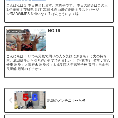
こんばんは🌛 本日担当します、東周平です。 本日の紹介はこの人
1.伊藤蓮 2.茨城県 3.7月22日 4.自由形短距離 5.ラストバージ
ン/RADWIMPS 6.悔いなく 7.ほんとうによく喋...
NO.16
メンバーブログ
こんにちは！ いつも元気で周りの人を笑顔にさせちゃう力の持ち
主、成田雄斗から引き継がせて頂きました！（写真右） 名前：古八
優季 出身：大阪府🐙 出身校：太成学院大学高等学校 専門：自由形
長距離 最近のイチオシ...
話題のメンチニキ🕶🔪🥩