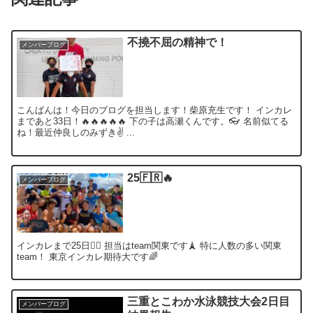
不撓不屈の精神で！
メンバーブログ
こんばんは！今日のブログを担当します！柴原充生です！ インカレ
まであと33日！🔥🔥🔥🔥🔥 下の子は高瀬くんです。👓 名前似てる
ね！最近仲良しのみずき✌️ ...
25🇫🇷🔥
メンバーブログ
インカレまで25日❤️‍🔥 担当はteam関東です🗼 特に人数の多い関東
team！ 東京インカレ期待大です🌈
三重とこわか水泳競技大会2日目
メンバーブログ