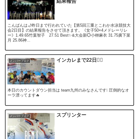
結果報告
こんばんは🌙昨日まで行われていた【第5回三重とこわか水泳競技大
会2日目】の結果報告をさせて頂きます。《女子50×4メドレーリレ
ー》1.49.65竹葉智子 27.51 Best✨&大会新💮小栁麻衣 31.75廣下菜
月 25.86神...
インカレまで22日❤️‍🔥
メンバーブログ
本日のカウントダウン担当は team九州のみなさんです❕ 圧倒的なオ
ーラ漂ってます🔥
スプリンター
メンバーブログ