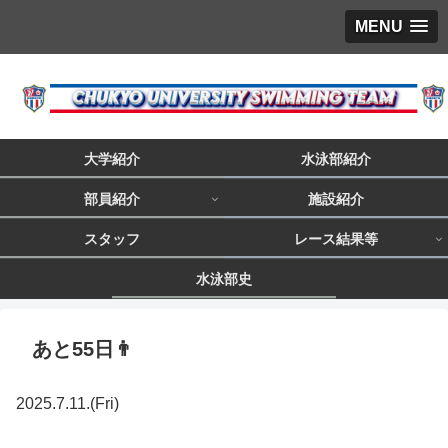
MENU
大学紹介
水泳部紹介
部員紹介
施設紹介
スタッフ
レース結果等
水泳部史
あと55日👨
2025.7.11.(Fri)